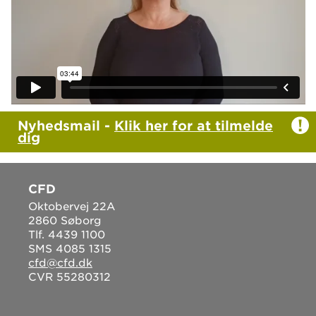
Nyhedsmail -
Klik her for at tilmelde
dig
CFD
Oktobervej 22A
2860 Søborg
Tlf. 4439 1100
SMS 4085 1315
cfd@cfd.dk
CVR 55280312