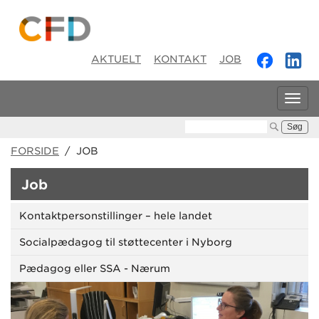
AKTUELT
KONTAKT
JOB
Tog
navi
Søg:
FORSIDE
/ JOB
Job
Kontaktpersonstillinger – hele landet
Socialpædagog til støttecenter i Nyborg
Pædagog eller SSA - Nærum