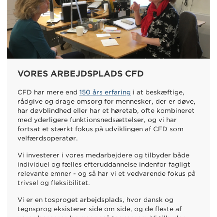
VORES ARBEJDSPLADS CFD
CFD har mere end
150 års erfaring
i at beskæftige,
rådgive og drage omsorg for mennesker, der er døve,
har døvblindhed eller har et høretab,
ofte kombineret
med yderligere funktionsnedsættelser, og v
i har
fortsat et stærkt fokus på udviklingen af CFD som
velfærdsoperatør.
Vi investerer i vores medarbejdere og tilbyder både
individuel og fælles efteruddannelse indenfor fagligt
relevante emner - og så har vi et vedvarende fokus på
trivsel og fleksibilitet.
Vi er en tosproget arbejdsplads, hvor dansk og
tegnsprog eksisterer side om side, og de fleste af