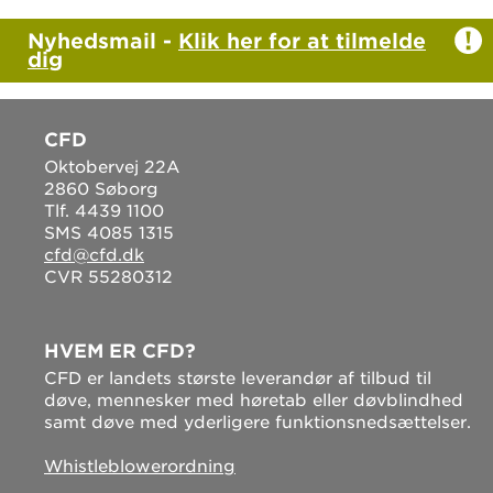
Nyhedsmail -
Klik her for at tilmelde
dig
CFD
Oktobervej 22A
2860 Søborg
Tlf. 4439 1100
SMS 4085 1315
cfd@cfd.dk
CVR 55280312
HVEM ER CFD?
CFD er landets største leverandør af tilbud til
døve, mennesker med høretab eller døvblindhed
samt døve med yderligere funktionsnedsættelser.
Whistleblowerordning