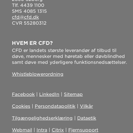
Tlf. 4439 1100
SMS 4085 1315
cfd@cfd.dk
CVR 55280312
HVEM ER CFD?
CFD er landets største leverandør af tilbud til
døve, mennesker med høretab eller døvblindhed
samt døve med yderligere funktionsnedsættelser.
Whistleblowerordning
Facebook
|
LinkedIn
|
Sitemap
Cookies
|
Persondatapolitik
|
Vilkår
Tilgængelighedserklæring
|
Dataetik
Webmail
|
Intra
|
Citrix
|
Fjernsupport