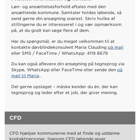
Løn- og ansættelsesforhold aftales med den
ansættende kommune. Samtaler holdes løbende, så
send gerne din ansøgning snarest. Skriv hvilke af
stillingerne du er interesseret i og vær opmærksom
på, at du godt kan søge flere af dem.
Har du spørgsmål, er du meget velkommen til at
kontakte døvblindekonsulent Maria Clauding
på mail
eller SMS / FaceTime / WhatsApp: 4119 8679
Du kan også aflevere din ansøgning på tegnsprog via
Skype, WhatsApp eller FaceTime eller sende den
på
mail til Maria
..
Del gerne opslaget – måske kender du én, der kan
tegnsprog og leder efter et job, der giver mening.
CFD
CFD hjælper kommunerne med at finde og uddanne
kontaktpersoner, ligesom CFD løbende giver