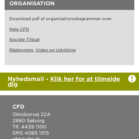
ORGANISATION
Download pdf af organisationsdiagrammer over
Hele CFD
Sociale Tilbud
Rådgivning, Viden og Udvikling
Nyhedsmail -
Klik her for at tilmelde
dig
CFD
Oktobervej 22A
2860 Søborg
Tlf. 4439 1100
SMS 4085 1315