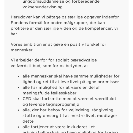
ungdomsuddannelse og forberedende
voksenundervisning.
Herudover kan vi påtage os særlige opgaver indenfor
Fondens formål for andre målgrupper, der kan
profitere af den særlige viden og de kompetencer, vi
har.
Vores ambition er at gøre en positiv forskel for
mennesker.
Vi arbejder derfor for socialt bæredygtige
velfærdstilbud, som for os betyder, at
alle mennesker skal have samme muligheder for
lighed og ret til at leve livet på egne præmisser
alle har mulighed for at være en del af
meningsfulde fællesskaber
CFD skal fortsætte med at være et værdifuldt
og levende tegnsprogsmiljø
alle, der har behov for vejledning, rådgivning,
støtte og omsorg til at mestre livet, modtager
dette
alle fortjener at være inkluderet i et
arbejdsfællesskab og have mulighed for læring