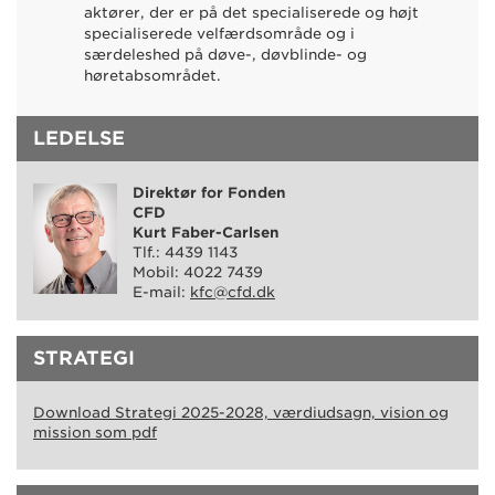
aktører, der er på det specialiserede og højt
specialiserede velfærdsområde og i
særdeleshed på døve-, døvblinde- og
høretabsområdet.
LEDELSE
Direktør for Fonden
CFD
Kurt Faber-Carlsen
Tlf.: 4439 1143
Mobil: 4022 7439
E-mail:
kfc@cfd.dk
STRATEGI
Download Strategi 2025-2028, værdiudsagn, vision og
mission som pdf