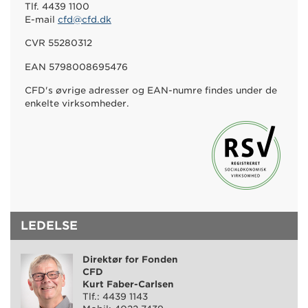
Tlf. 4439 1100
E-mail
cfd@cfd.dk
CVR 55280312
EAN 5798008695476
CFD's øvrige adresser og EAN-numre findes under de
enkelte virksomheder.
LEDELSE
Direktør for Fonden
CFD
Kurt Faber-Carlsen
Tlf.: 4439 1143