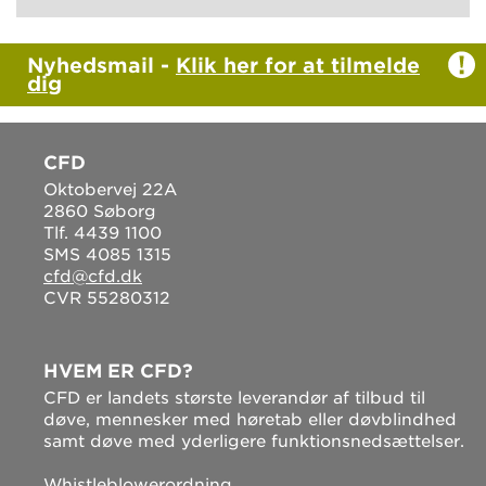
Nyhedsmail -
Klik her for at tilmelde
dig
CFD
Oktobervej 22A
2860 Søborg
Tlf. 4439 1100
SMS 4085 1315
cfd@cfd.dk
CVR 55280312
HVEM ER CFD?
CFD er landets største leverandør af tilbud til
døve, mennesker med høretab eller døvblindhed
samt døve med yderligere funktionsnedsættelser.
Whistleblowerordning