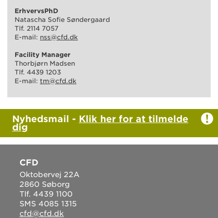
ErhvervsPhD
Natascha Sofie Søndergaard
Tlf. 2114 7057
E-mail:
nss@cfd.dk
Facility Manager
Thorbjørn Madsen
Tlf. 4439 1203
E-mail:
tm@cfd.dk
Nyhedsmail -
Klik her for at tilmelde
dig
CFD
Oktobervej 22A
2860 Søborg
Tlf. 4439 1100
SMS 4085 1315
cfd@cfd.dk