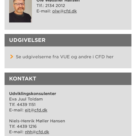
Ole Wøssner Hansen
Tlf.: 2134 2012
E-mail:
olw@cfd.dk
UDGIVELSER
Se udgivelserne fra VUE og andre i CFD her
KONTAKT
Udviklingskonsulenter
Eva Juul Toldam
Tlf. 4439 1151
E-mail:
ejt@cfd.dk
Niels-Henrik Møller Hansen
Tlf. 4439 1216
E-mail:
nhh@cfd.dk