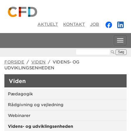
AKTUELT
KONTAKT
JOB
Tog
navi
Søg:
FORSIDE
/
VIDEN
/ VIDENS- OG
UDVIKLINGSENHEDEN
Viden
Pædagogik
Rådgivning og vejledning
Webinarer
Videns- og udviklingsenheden