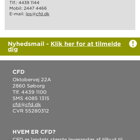
Tlf.: 4439 1144
Mobil: 2447 4466
E-mail:
lps@cfd.dk
Nyhedsmail -
Klik her for at tilmelde
dig
CFD
Oktobervej 22A
2860 Søborg
Tlf. 4439 1100
SMS 4085 1315
cfd@cfd.dk
CVR 55280312
HVEM ER CFD?
CFD er landets største leverandør af tilbud til