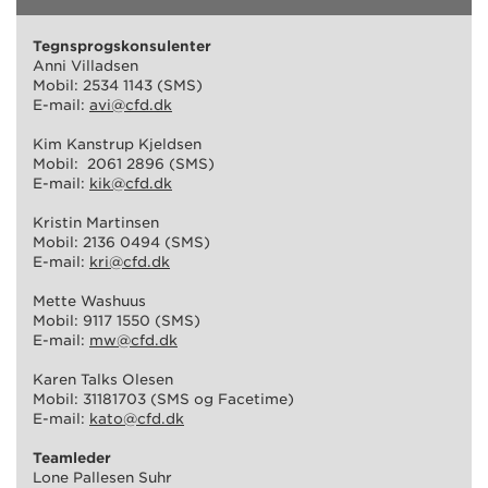
Tegnsprogskonsulenter
Anni Villadsen
Mobil: 2534 1143 (SMS)
E-mail:
avi@cfd.dk
Kim Kanstrup Kjeldsen
Mobil: 2061 2896 (SMS)
E-mail:
kik@cfd.dk
Kristin Martinsen
Mobil: 2136 0494 (SMS)
E-mail:
kri@cfd.dk
Mette Washuus
Mobil: 9117 1550 (SMS)
E-mail:
mw@cfd.dk
Karen Talks Olesen
Mobil: 31181703 (SMS og Facetime)
E-mail:
kato@cfd.dk
Teamleder
Lone Pallesen Suhr