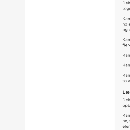
Del
teg
Kan
høj
og 
Kan
fle
Kan
Kan
Kan
to 
Læ
Del
opb
Kan
høj
ele