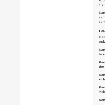
top
sig
Kan
sam
som 
Læ
Del
opb
Kan
hve
Kan
der
Kan
vid
Kan
vid
Kan