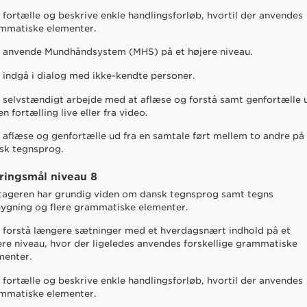
 fortælle og beskrive enkle handlingsforløb, hvortil der anvendes
mmatiske elementer.
 anvende Mundhåndsystem (MHS) på et højere niveau.
 indgå i dialog med ikke-kendte personer.
 selvstændigt arbejde med at aflæse og forstå samt genfortælle 
en fortælling live eller fra video.
 aflæse og genfortælle ud fra en samtale ført mellem to andre på
sk tegnsprog.
ringsmål niveau 8
tageren har grundig viden om dansk tegnsprog samt tegns
ygning og flere grammatiske elementer.
 forstå længere sætninger med et hverdagsnært indhold på et
ere niveau, hvor der ligeledes anvendes forskellige grammatiske
menter.
 fortælle og beskrive enkle handlingsforløb, hvortil der anvendes
mmatiske elementer.