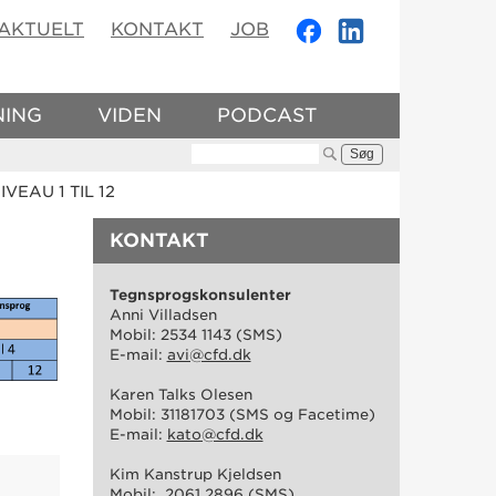
AKTUELT
KONTAKT
JOB
NING
VIDEN
PODCAST
Søg:
EAU 1 TIL 12
KONTAKT
Tegnsprogskonsulenter
Anni Villadsen
Mobil: 2534 1143 (SMS)
E-mail:
avi@cfd.dk
Karen Talks Olesen
Mobil: 31181703 (SMS og Facetime)
E-mail:
kato@cfd.dk
Kim Kanstrup Kjeldsen
Mobil: 2061 2896 (SMS)