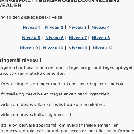
RINGSMÅL I TEGNSPROGSUDDANNELSENS
VEAUER
ing til den ønskede beskrivelse:
Niveau 1
|
Niveau 2
|
Niveau 3
|
Niveau 4
Niveau 5
|
Niveau 6
|
Niveau 7
|
Niveau 8
Niveau 9
|
Niveau 10
|
Niveau 11
|
Niveau 12
ringsmål niveau 1
tageren har basal viden om dansk tegnsprog samt tegns opbygni
enkelte grammatiske elementer.
 forstå simple sætninger med et kendt hverdagsnært indhold.
 fortælle og beskrive et meget enkelt handlingsforløb.
 viden om døves vilkår sprogligt og kommunikativt.
 viden om døves kultur og identitet.
 stille og besvare spørgsmål om hverdagsnære emner i en
ersoners samtale, når samtalepartneren er indstillet på at formul