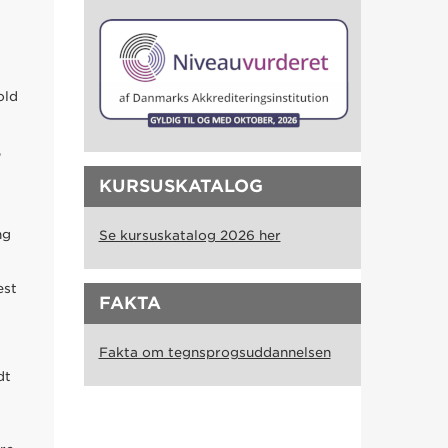
old
,
KURSUSKATALOG
ng
Se kursuskatalog 2026 her
est
FAKTA
Fakta om tegnsprogsuddannelsen
dt