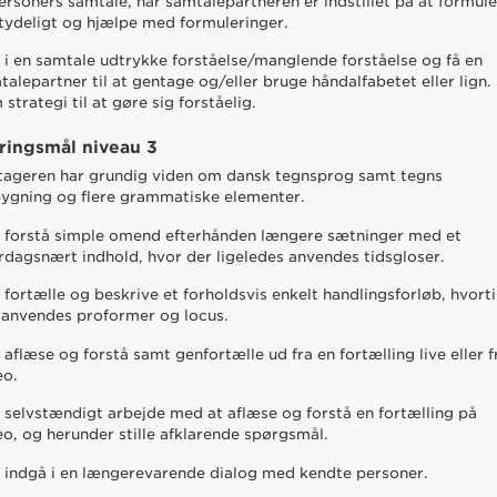
ersoners samtale, når samtalepartneren er indstillet på at formul
 tydeligt og hjælpe med formuleringer.
 i en samtale udtrykke forståelse/manglende forståelse og få en
talepartner til at gentage og/eller bruge håndalfabetet eller lign.
strategi til at gøre sig forståelig.
ringsmål niveau 3
tageren har grundig viden om dansk tegnsprog samt tegns
ygning og flere grammatiske elementer.
 forstå simple omend efterhånden længere sætninger med et
rdagsnært indhold, hvor der ligeledes anvendes tidsgloser.
 fortælle og beskrive et forholdsvis enkelt handlingsforløb, hvorti
 anvendes proformer og locus.
 aflæse og forstå samt genfortælle ud fra en fortælling live eller f
eo.
 selvstændigt arbejde med at aflæse og forstå en fortælling på
eo, og herunder stille afklarende spørgsmål.
 indgå i en længerevarende dialog med kendte personer.