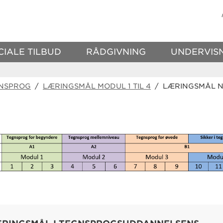
CIALE TILBUD
RÅDGIVNING
UNDERVIS
GNSPROG
/
LÆRINGSMÅL MODUL 1 TIL 4
/ LÆRINGSMÅL NIV