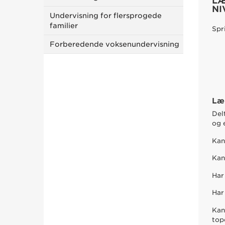
LÆ
NI
Undervisning for flersprogede
familier
Spr
Forberedende voksenundervisning
Læ
Del
og 
Kan
Kan
Har
Har
Kan
top