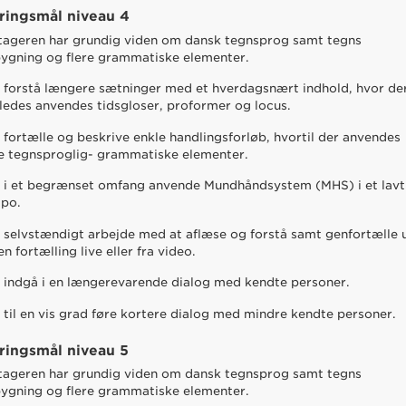
ringsmål niveau 4
tageren har grundig viden om dansk tegnsprog samt tegns
ygning og flere grammatiske elementer.
 forstå længere sætninger med et hverdagsnært indhold, hvor de
eledes anvendes tidsgloser, proformer og locus.
 fortælle og beskrive enkle handlingsforløb, hvortil der anvendes
re tegnsproglig- grammatiske elementer.
 i et begrænset omfang anvende Mundhåndsystem (MHS) i et lavt
mpo.
 selvstændigt arbejde med at aflæse og forstå samt genfortælle 
en fortælling live eller fra video.
 indgå i en længerevarende dialog med kendte personer.
 til en vis grad føre kortere dialog med mindre kendte personer.
ringsmål niveau 5
tageren har grundig viden om dansk tegnsprog samt tegns
ygning og flere grammatiske elementer.