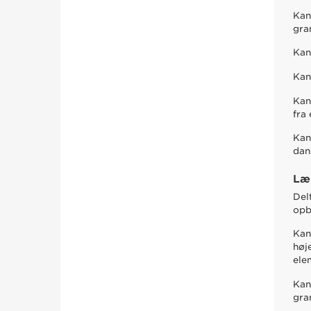
Kan
gra
Kan
Kan
Kan
fra 
Kan
dan
Læ
Del
opb
Kan
høj
ele
Kan
gra