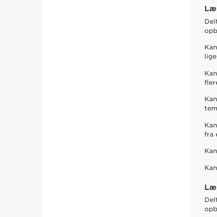
Læ
Del
opb
Kan
lig
Kan
fle
Kan
te
Kan
fra 
Kan
Kan
Læ
Del
opb