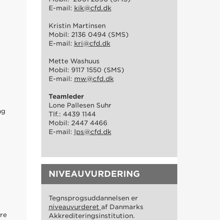
E-mail:
kik@cfd.dk
Kristin Martinsen
Mobil: 2136 0494 (SMS)
E-mail:
kri@cfd.dk
Mette Washuus
Mobil: 9117 1550 (SMS)
E-mail:
mw@cfd.dk
Teamleder
Lone Pallesen Suhr
ng
Tlf.: 4439 1144
Mobil: 2447 4466
E-mail:
lps@cfd.dk
NIVEAUVURDERING
Tegnsprogsuddannelsen er
niveauvurderet
af Danmarks
ere
Akkrediteringsinstitution.