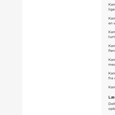
Kan
lig
Kan
en 
Kan
tur
Kan
fle
Kan
med
Kan
fra 
Kan
Læ
Del
opb