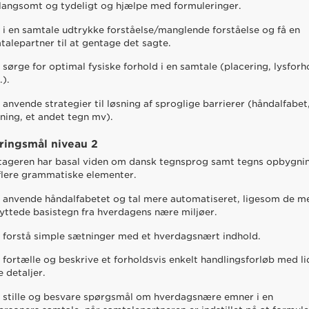
 langsomt og tydeligt og hjælpe med formuleringer.
 i en samtale udtrykke forståelse/manglende forståelse og få en
talepartner til at gentage det sagte.
 sørge for optimal fysiske forhold i en samtale (placering, lysforh
.).
 anvende strategier til løsning af sproglige barrierer (håndalfabet
ning, et andet tegn mv).
ringsmål niveau 2
tageren har basal viden om dansk tegnsprog samt tegns opbygni
flere grammatiske elementer.
 anvende håndalfabetet og tal mere automatiseret, ligesom de m
yttede basistegn fra hverdagens nære miljøer.
 forstå simple sætninger med et hverdagsnært indhold.
 fortælle og beskrive et forholdsvis enkelt handlingsforløb med li
e detaljer.
 stille og besvare spørgsmål om hverdagsnære emner i en