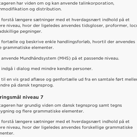
tageren har viden om og kan anvende talinkorporation,
nmodifikation og distribution.
 forstå længere sætninger med et hverdagsnært indhold på et
ere niveau, hvor der ligeledes anvendes tidsgloser, proformer, loc
adskillige pegninger.
 fortælle og beskrive enkle handlingsforløb, hvortil der anvendes
re grammatiske elementer.
 anvende Mundhåndsystem (MHS) på et passende niveau.
 indgå i dialog med mindre kendte personer.
 til en vis grad aflæse og genfortælle ud fra en samtale ført mell
andre på dansk tegnsprog.
ringsmål niveau 7
tageren har grundig viden om dansk tegnsprog samt tegns
ygning og flere grammatiske elementer.
 forstå længere sætninger med et hverdagsnært indhold på et
ere niveau, hvor der ligeledes anvendes forskellige grammatiske
menter.