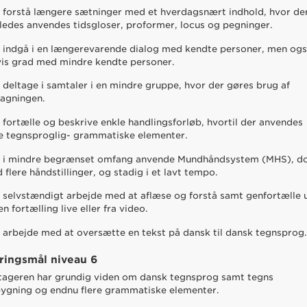
 forstå længere sætninger med et hverdagsnært indhold, hvor de
eledes anvendes tidsgloser, proformer, locus og pegninger.
 indgå i en længerevarende dialog med kendte personer, men ogs
vis grad med mindre kendte personer.
 deltage i samtaler i en mindre gruppe, hvor der gøres brug af
tagningen.
 fortælle og beskrive enkle handlingsforløb, hvortil der anvendes
re tegnsproglig- grammatiske elementer.
 i mindre begrænset omfang anvende Mundhåndsystem (MHS), d
 flere håndstillinger, og stadig i et lavt tempo.
 selvstændigt arbejde med at aflæse og forstå samt genfortælle 
en fortælling live eller fra video.
 arbejde med at oversætte en tekst på dansk til dansk tegnsprog
ringsmål niveau 6
tageren har grundig viden om dansk tegnsprog samt tegns
ygning og endnu flere grammatiske elementer.