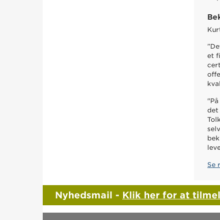
Bek
Kur
”Det
et 
cer
off
kva
"På
det
Tol
sel
bek
lev
Se 
Nyhedsmail -
Klik her for at tilme