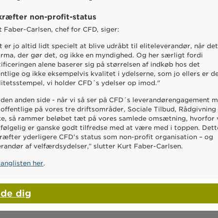
ræfter non-profit-status
t Faber-Carlsen, chef for CFD, siger:
 er jo altid lidt specielt at blive udråbt til eliteleverandør, når det
firma, der gør det, og ikke en myndighed. Og her særligt fordi
tificeringen alene baserer sig på størrelsen af indkøb hos det
entlige og ikke eksempelvis kvalitet i ydelserne, som jo ellers er d
litetsstempel, vi holder CFD´s ydelser op imod."
 den anden side - når vi så ser på CFD´s leverandørengagement 
 offentlige på vores tre driftsområder, Sociale Tilbud, Rådgivning
ke, så rammer beløbet tæt på vores samlede omsætning, hvorfor 
vfølgelig er ganske godt tilfredse med at være med i toppen. Dett
ræfter yderligere CFD's status som non-profit organisation – og
erandør af velfærdsydelser,” slutter Kurt Faber-Carlsen.
ranglisten her
.
lde dig