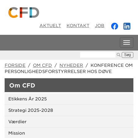
AKTUELT
KONTAKT
JOB
Tog
navi
Søg:
FORSIDE
/
OM CFD
/
NYHEDER
/ KONFERENCE OM
PERSONLIGHEDSFORSTYRRELSER HOS DØVE
Om CFD
Etikkens År 2025
Strategi 2025-2028
Værdier
Mission