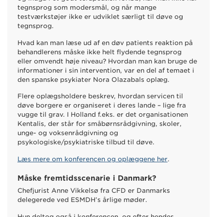
tegnsprog som modersmål, og når mange
testværkstøjer ikke er udviklet særligt til døve og
tegnsprog.
Hvad kan man læse ud af en døv patients reaktion på
behandlerens måske ikke helt flydende tegnsprog
eller omvendt høje niveau? Hvordan man kan bruge de
informationer i sin intervention, var en del af temaet i
den spanske psykiater Nora Olazabals oplæg.
Flere oplægsholdere beskrev, hvordan servicen til
døve borgere er organiseret i deres lande – lige fra
vugge til grav. I Holland f.eks. er det organisationen
Kentalis, der står for småbørnsrådgivning, skoler,
unge- og voksenrådgivning og
psykologiske/psykiatriske tilbud til døve.
Læs mere om konferencen og oplæggene her
.
Måske fremtidsscenarie i Danmark?
Chefjurist Anne Vikkelsø fra CFD er Danmarks
delegerede ved ESMDH’s årlige møder.
Hun deltog også i konferencen, og efter hendes