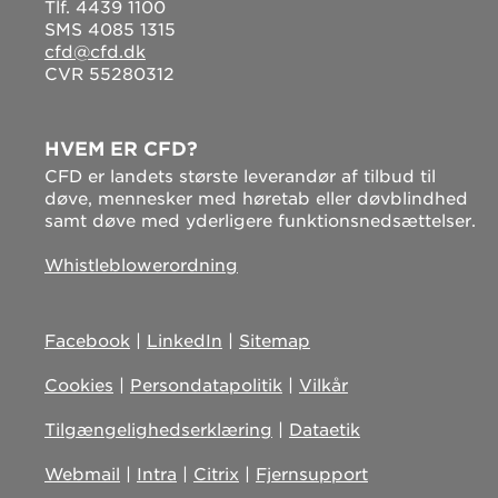
Tlf. 4439 1100
SMS 4085 1315
cfd@cfd.dk
CVR 55280312
HVEM ER CFD?
CFD er landets største leverandør af tilbud til
døve, mennesker med høretab eller døvblindhed
samt døve med yderligere funktionsnedsættelser.
Whistleblowerordning
Facebook
|
LinkedIn
|
Sitemap
Cookies
|
Persondatapolitik
|
Vilkår
Tilgængelighedserklæring
|
Dataetik
Webmail
|
Intra
|
Citrix
|
Fjernsupport