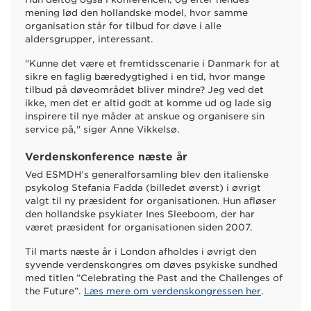
mening lød den hollandske model, hvor samme
organisation står for tilbud for døve i alle
aldersgrupper, interessant.
"Kunne det være et fremtidsscenarie i Danmark for at
sikre en faglig bæredygtighed i en tid, hvor mange
tilbud på døveområdet bliver mindre? Jeg ved det
ikke, men det er altid godt at komme ud og lade sig
inspirere til nye måder at anskue og organisere sin
service på," siger Anne Vikkelsø.
Verdenskonference næste år
Ved ESMDH’s generalforsamling blev den italienske
psykolog Stefania Fadda (billedet øverst) i øvrigt
valgt til ny præsident for organisationen. Hun afløser
den hollandske psykiater Ines Sleeboom, der har
været præsident for organisationen siden 2007.
Til marts næste år i London afholdes i øvrigt den
syvende verdenskongres om døves psykiske sundhed
med titlen ”Celebrating the Past and the Challenges of
the Future”.
Læs mere om verdenskongressen her
.