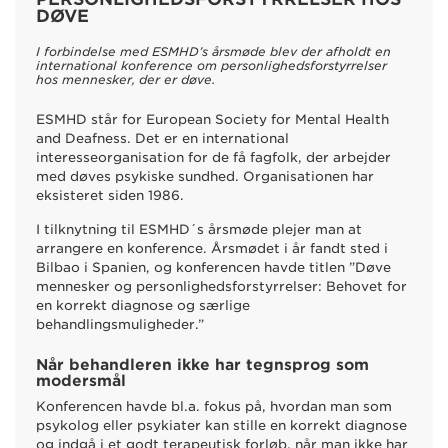
DØVE
I forbindelse med ESMHD’s årsmøde blev der afholdt en
international konference om personlighedsforstyrrelser
hos mennesker, der er døve.
ESMHD står for European Society for Mental Health
and Deafness. Det er en international
interesseorganisation for de få fagfolk, der arbejder
med døves psykiske sundhed. Organisationen har
eksisteret siden 1986.
I tilknytning til ESMHD´s årsmøde plejer man at
arrangere en konference. Årsmødet i år fandt sted i
Bilbao i Spanien, og konferencen havde titlen ”Døve
mennesker og personlighedsforstyrrelser: Behovet for
en korrekt diagnose og særlige
behandlingsmuligheder.”
Når behandleren ikke har tegnsprog som
modersmål
Konferencen havde bl.a. fokus på, hvordan man som
psykolog eller psykiater kan stille en korrekt diagnose
og indgå i et godt terapeutisk forløb, når man ikke har