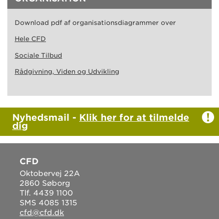
Download pdf af organisationsdiagrammer over
Hele CFD
Sociale Tilbud
Rådgivning, Viden og Udvikling
Nyhedsmail -
Klik her for at tilmelde
dig
CFD
Oktobervej 22A
2860 Søborg
Tlf. 4439 1100
SMS 4085 1315
cfd@cfd.dk