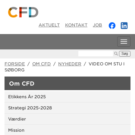
AKTUELT
KONTAKT
JOB
Tog
navi
Søg:
FORSIDE
/
OM CFD
/
NYHEDER
/ VIDEO OM STU I
SØBORG
Om CFD
Etikkens År 2025
Strategi 2025-2028
Værdier
Mission