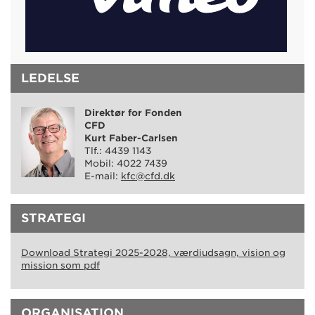
LEDELSE
Direktør for Fonden
CFD
Kurt Faber-Carlsen
Tlf.: 4439 1143
Mobil: 4022 7439
E-mail:
kfc@cfd.dk
STRATEGI
Download Strategi 2025-2028, værdiudsagn, vision og
mission som pdf
ORGANISATION