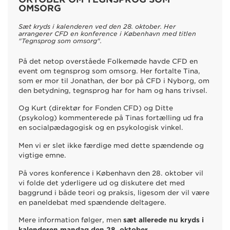
OMSORG
Sæt kryds i kalenderen ved den 28. oktober. Her
arrangerer CFD en konference i København med titlen
"Tegnsprog som omsorg".
På det netop overståede Folkemøde havde CFD en
event om tegnsprog som omsorg. Her fortalte Tina,
som er mor til Jonathan, der bor på CFD i Nyborg, om
den betydning, tegnsprog har for ham og hans trivsel.
Og Kurt (direktør for Fonden CFD) og Ditte
(psykolog) kommenterede på Tinas fortælling ud fra
en socialpædagogisk og en psykologisk vinkel.
Men vi er slet ikke færdige med dette spændende og
vigtige emne.
På vores konference i København den 28. oktober vil
vi folde det yderligere ud og diskutere det med
baggrund i både teori og praksis, ligesom der vil være
en paneldebat med spændende deltagere.
Mere information følger, men
sæt allerede nu kryds i
kalenderen mandag den 28. oktober
.