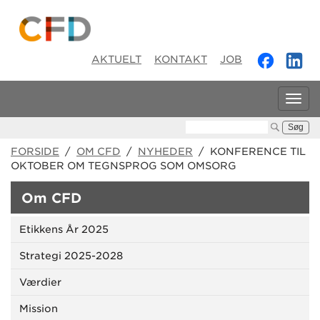
AKTUELT
KONTAKT
JOB
Tog
navi
Søg:
FORSIDE
/
OM CFD
/
NYHEDER
/ KONFERENCE TIL
OKTOBER OM TEGNSPROG SOM OMSORG
Om CFD
Etikkens År 2025
Strategi 2025-2028
Værdier
Mission