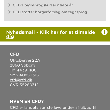
CFD's tegnsprogskurser næste år
CFD støtter borgerforslag om tegnsprog
Nyhedsmail -
Klik her for at tilmelde
dig
CFD
Oktobervej 22A
2860 Søborg
Tlf. 4439 1100
SMS 4085 1315
cfd@cfd.dk
CVR 55280312
HVEM ER CFD?
CFD er landets største leverandør af tilbud til