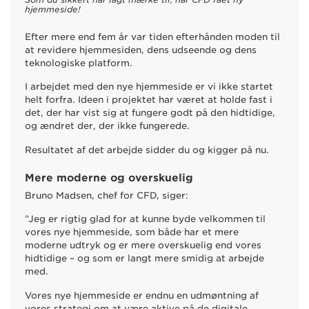
hjemmeside!
Efter mere end fem år var tiden efterhånden moden til
at revidere hjemmesiden, dens udseende og dens
teknologiske platform.
I arbejdet med den nye hjemmeside er vi ikke startet
helt forfra. Ideen i projektet har været at holde fast i
det, der har vist sig at fungere godt på den hidtidige,
og ændret der, der ikke fungerede.
Resultatet af det arbejde sidder du og kigger på nu.
Mere moderne og overskuelig
Bruno Madsen, chef for CFD, siger:
”Jeg er rigtig glad for at kunne byde velkommen til
vores nye hjemmeside, som både har et mere
moderne udtryk og er mere overskuelig end vores
hidtidige – og som er langt mere smidig at arbejde
med.
Vores nye hjemmeside er endnu en udmøntning af
vores strategi om at være aktive på de digitale