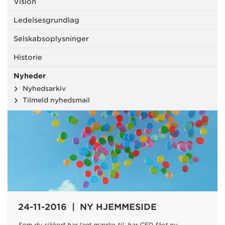
Vision
Ledelsesgrundlag
Selskabsoplysninger
Historie
Nyheder
Nyhedsarkiv
Tilmeld nyhedsmail
24-11-2016 | NY HJEMMESIDE
Som du sikkert har lagt mærke til, har CFD fået ny