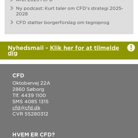
Ny podcast: Kurt taler om CFD's strategi 2025-
2028
CFD støtter borgerforslag om tegnsprog
Nyhedsmail -
Klik her for at tilmelde
dig
CFD
Oktobervej 22A
2860 Søborg
Tlf. 4439 1100
SMS 4085 1315
cfd@cfd.dk
CVR 55280312
HVEM ER CFD?