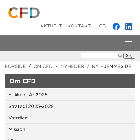
AKTUELT
KONTAKT
JOB
Tog
navi
Søg:
FORSIDE
/
OM CFD
/
NYHEDER
/ NY HJEMMESIDE
Om CFD
Etikkens År 2025
Strategi 2025-2028
Værdier
Mission