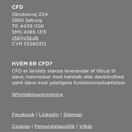
CFD
Oktobervej 22A
2860 Søborg
Tlf. 4439 1100
SMS 4085 1315
cfd@cfd.dk
CVR 55280312
HVEM ER CFD?
CFD er landets største leverandør af tilbud til
døve, mennesker med høretab eller døvblindhed
samt døve med yderligere funktionsnedsættelser.
Whistleblowerordning
Facebook
|
LinkedIn
|
Sitemap
Cookies
|
Persondatapolitik
|
Vilkår