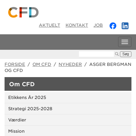
AKTUELT
KONTAKT
JOB
Tog
navi
Søg:
FORSIDE
/
OM CFD
/
NYHEDER
/ ASGER BERGMAN
OG CFD
Om CFD
Etikkens År 2025
Strategi 2025-2028
Værdier
Mission