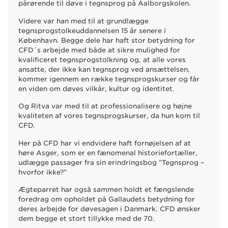
pårørende til døve i tegnsprog på Aalborgskolen.
Videre var han med til at grundlægge
tegnsprogstolkeuddannelsen 15 år senere i
København. Begge dele har haft stor betydning for
CFD´s arbejde med både at sikre mulighed for
kvalificeret tegnsprogstolkning og, at alle vores
ansatte, der ikke kan tegnsprog ved ansættelsen,
kommer igennem en række tegnsprogskurser og får
en viden om døves vilkår, kultur og identitet.
Og Ritva var med til at professionalisere og højne
kvaliteten af vores tegnsprogskurser, da hun kom til
CFD.
Her på CFD har vi endvidere haft fornøjelsen af at
høre Asger, som er en fænomenal historiefortæller,
udlægge passager fra sin erindringsbog ”Tegnsprog –
hvorfor ikke?”
Ægteparret har også sammen holdt et fængslende
foredrag om opholdet på Gallaudets betydning for
deres arbejde for døvesagen i Danmark. CFD ønsker
dem begge et stort tillykke med de 70.