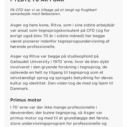
På CFD kan vi se tilbage på et langt og frugtbart
samarbejde med fødselaren.
Asger og hans kone, Ritva, som i sine sidste arbejdsår
var ansat som tegnsprogskonsulent på CFD (og for
øvrigt også blev 70 år i sidste måned) har begge
været pionerer indenfor tegnsprogsundervisning af
hørende professionelle.
Asger og Ritva var begge på studieophold på
Gallaudet University i 1970´erne, hvor de blev dybt
involveret i den gryende forskning i tegnsprog, de
oplevede en helt ny tilgang til tegnsprog som et
selvstændigt sprog og sprogets betydning for døves
kultur og identitet. Den viden tog de med sig hjem til
Danmark.
Primus motor
I 70´erne var der ikke mange professionelle i
døveverden, der kunne tegnsprog, så Asger var
primus motor og med til at grundlægge det første,
store undervisningsprogram for professionelle og