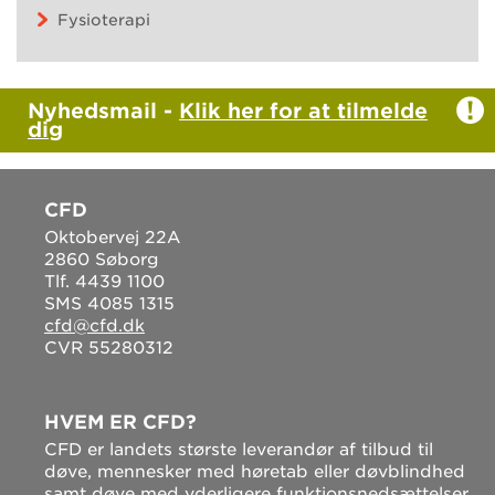
Fysioterapi
Nyhedsmail -
Klik her for at tilmelde
dig
CFD
Oktobervej 22A
2860 Søborg
Tlf. 4439 1100
SMS 4085 1315
cfd@cfd.dk
CVR 55280312
HVEM ER CFD?
CFD er landets største leverandør af tilbud til
døve, mennesker med høretab eller døvblindhed
samt døve med yderligere funktionsnedsættelser.