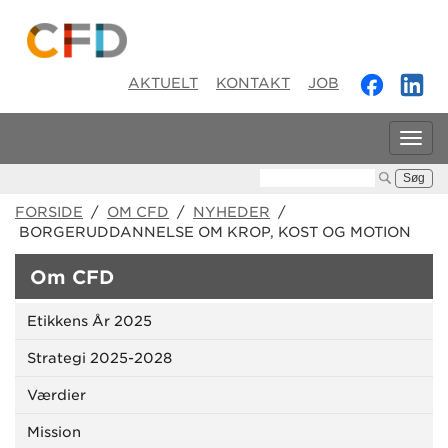
AKTUELT
KONTAKT
JOB
Tog
navi
Søg:
FORSIDE
/
OM CFD
/
NYHEDER
/
BORGERUDDANNELSE OM KROP, KOST OG MOTION
Om CFD
Etikkens År 2025
Strategi 2025-2028
Værdier
Mission