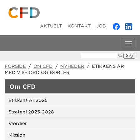
AKTUELT
KONTAKT
JOB
Tog
navi
Søg:
FORSIDE
/
OM CFD
/
NYHEDER
/ ETIKKENS ÅR
MED VISE ORD OG BOBLER
Om CFD
Etikkens År 2025
Strategi 2025-2028
Værdier
Mission