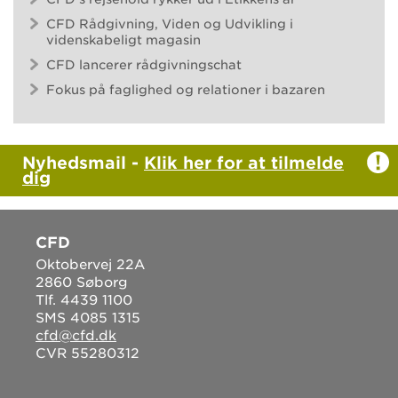
CFD Rådgivning, Viden og Udvikling i
videnskabeligt magasin
CFD lancerer rådgivningschat
Fokus på faglighed og relationer i bazaren
Nyhedsmail -
Klik her for at tilmelde
dig
CFD
Oktobervej 22A
2860 Søborg
Tlf. 4439 1100
SMS 4085 1315
cfd@cfd.dk
CVR 55280312