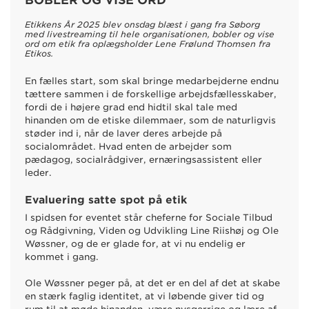
Etikkens År 2025 blev onsdag blæst i gang fra Søborg
med livestreaming til hele organisationen, bobler og vise
ord om etik fra oplægsholder Lene Frølund Thomsen fra
Etikos.
En fælles start, som skal bringe medarbejderne endnu
tættere sammen i de forskellige arbejdsfællesskaber,
fordi de i højere grad end hidtil skal tale med
hinanden om de etiske dilemmaer, som de naturligvis
støder ind i, når de laver deres arbejde på
socialområdet. Hvad enten de arbejder som
pædagog, socialrådgiver, ernæringsassistent eller
leder.
Evaluering satte spot på etik
I spidsen for eventet står cheferne for Sociale Tilbud
og Rådgivning, Viden og Udvikling Line Riishøj og Ole
Wøssner, og de er glade for, at vi nu endelig er
kommet i gang.
Ole Wøssner peger på, at det er en del af det at skabe
en stærk faglig identitet, at vi løbende giver tid og