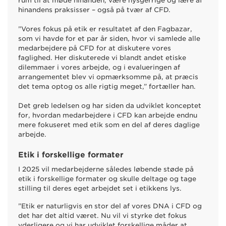
rum til at møde hinanden, være nysgerrige og lære af
hinandens praksisser – også på tvær af CFD.
”Vores fokus på etik er resultatet af den Fagbazar,
som vi havde for et par år siden, hvor vi samlede alle
medarbejdere på CFD for at diskutere vores
faglighed. Her diskuterede vi blandt andet etiske
dilemmaer i vores arbejde, og i evalueringen af
arrangementet blev vi opmærksomme på, at præcis
det tema optog os alle rigtig meget,” fortæller han.
Det greb ledelsen og har siden da udviklet konceptet
for, hvordan medarbejdere i CFD kan arbejde endnu
mere fokuseret med etik som en del af deres daglige
arbejde.
Etik i forskellige formater
I 2025 vil medarbejderne således løbende støde på
etik i forskellige formater og skulle deltage og tage
stilling til deres eget arbejdet set i etikkens lys.
”Etik er naturligvis en stor del af vores DNA i CFD og
det har det altid været. Nu vil vi styrke det fokus
yderligere og vi har udviklet forskellige måder at