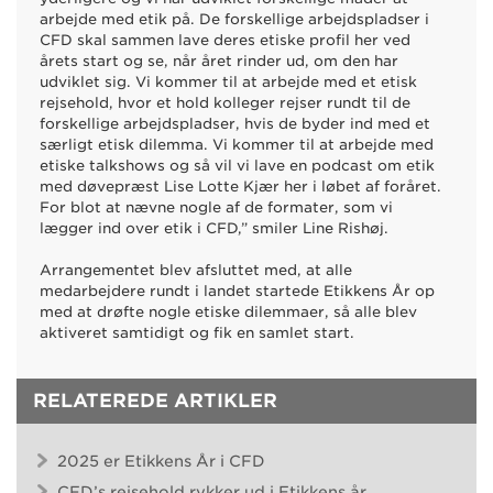
arbejde med etik på. De forskellige arbejdspladser i
CFD skal sammen lave deres etiske profil her ved
årets start og se, når året rinder ud, om den har
udviklet sig. Vi kommer til at arbejde med et etisk
rejsehold, hvor et hold kolleger rejser rundt til de
forskellige arbejdspladser, hvis de byder ind med et
særligt etisk dilemma. Vi kommer til at arbejde med
etiske talkshows og så vil vi lave en podcast om etik
med døvepræst Lise Lotte Kjær her i løbet af foråret.
For blot at nævne nogle af de formater, som vi
lægger ind over etik i CFD,” smiler Line Rishøj.
Arrangementet blev afsluttet med, at alle
medarbejdere rundt i landet startede Etikkens År op
med at drøfte nogle etiske dilemmaer, så alle blev
aktiveret samtidigt og fik en samlet start.
RELATEREDE ARTIKLER
2025 er Etikkens År i CFD
CFD’s rejsehold rykker ud i Etikkens år