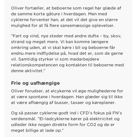
Oliver fortæller, at beboerne som regel har glæde af
de samme korte gåture i hverdagen. Men med
cyklerne forventer han, at det vil det give en større
mulighed for at få flere sansemæssige oplevelser.
”Fart og vind, nye steder med andre dufte – by, skov,
strand og meget mere. Vi kan komme længere
omkring uden, at vi skal køre i bil og beboerne får
endnu mere indflydelse på, hvad det er, som de gerne
vil. Samtidig styrker vi som medarbejdere
relationskompetencen og kontakten til beboerne med
denne aktivitet.”
Frie og uafhængige
Oliver forudser, at elcykerne vil øge mulighederne for
at være spontane i hverdagen. Han glæder sig til ikke
at være afhængig af busser, taxaer og køreplaner.
Og så passer cyklerne godt ind i CFD’s fokus på FN’s
verdensmål. ”El-ladcyklerne kører på elektricitet og
udleder ikke nogen direkte form for CO2 og de er
meget billige at lade op.”