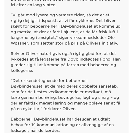
fri efter en lang vinter.
”Vi går mod lysere og varmere tider, så det er et
rigtig dejligt tidspunkt, at vi får cyklerne. Det bliver
skønt for beboerne her i Døvblindehuset at komme ud
og mærke, at der er fart i hjulene, at de får frisk luft i
lungerne og i ansigtet,” siger virksomhedsleder Ole
Wøssner, som sætter stor på pris på Olivers initiativ.
Selv er Oliver naturligvis også rigtig glad for, at det
lykkedes at få legaterne fra Døvblindfødtes Fond. Han
glæder sig til at komme på farten med beboerne og
kollegerne.
”Det er kendetegnende for beboerne i
Døvblindehuset, at de med deres dobbelte sansetab,
som for de flestes vedkommende er medfødt, må
lære gennem berøring, bevægelse, lugt og smag – og
der er faktisk meget læring og mange oplevelser at få
på en cykeltur,” forklarer Oliver.
Beboerne i Døvblindehuset har desuden et udtalt
behov for 1:1 kommunikation og er afhængige af en
ledsager, når de færdes.