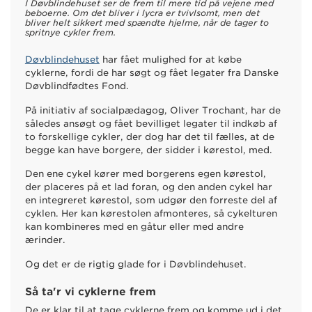
I Døvblindehuset ser de frem til mere tid på vejene med
beboerne. Om det bliver i lycra er tvivlsomt, men det
bliver helt sikkert med spændte hjelme, når de tager to
spritnye cykler frem.
Døvblindehuset
har fået mulighed for at købe
cyklerne, fordi de har søgt og fået legater fra Danske
Døvblindfødtes Fond.
På initiativ af socialpædagog, Oliver Trochant, har de
således ansøgt og fået bevilliget legater til indkøb af
to forskellige cykler, der dog har det til fælles, at de
begge kan have borgere, der sidder i kørestol, med.
Den ene cykel kører med borgerens egen kørestol,
der placeres på et lad foran, og den anden cykel har
en integreret kørestol, som udgør den forreste del af
cyklen. Her kan kørestolen afmonteres, så cykelturen
kan kombineres med en gåtur eller med andre
ærinder.
Og det er de rigtig glade for i Døvblindehuset.
Så ta'r vi cyklerne frem
De er klar til at tage cyklerne frem og komme ud i det