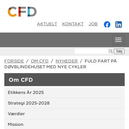
AKTUELT
KONTAKT
JOB
Tog
navi
Søg:
FORSIDE
/
OM CFD
/
NYHEDER
/ FULD FART PÅ
DØVBLINDEHUSET MED NYE CYKLER
Om CFD
Etikkens År 2025
Strategi 2025-2028
Værdier
Mission