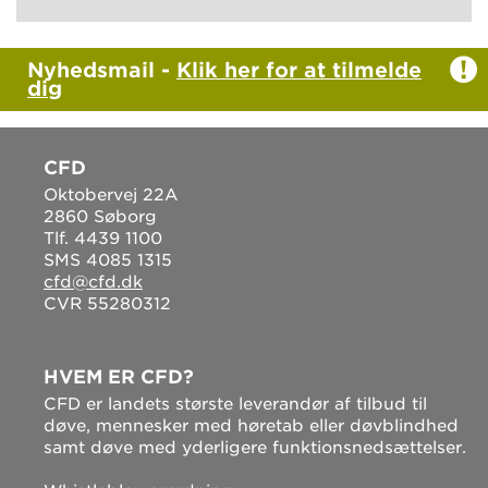
Nyhedsmail -
Klik her for at tilmelde
dig
CFD
Oktobervej 22A
2860 Søborg
Tlf. 4439 1100
SMS 4085 1315
cfd@cfd.dk
CVR 55280312
HVEM ER CFD?
CFD er landets største leverandør af tilbud til
døve, mennesker med høretab eller døvblindhed
samt døve med yderligere funktionsnedsættelser.