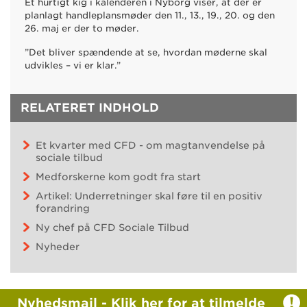
Et hurtigt kig i kalenderen i Nyborg viser, at der er
planlagt handleplansmøder den 11., 13., 19., 20. og den
26. maj er der to møder.
”Det bliver spændende at se, hvordan møderne skal
udvikles – vi er klar.”
RELATERET INDHOLD
Et kvarter med CFD - om magtanvendelse på
sociale tilbud
Medforskerne kom godt fra start
Artikel: Underretninger skal føre til en positiv
forandring
Ny chef på CFD Sociale Tilbud
Nyheder
Nyhedsmail -
Klik her for at tilmelde