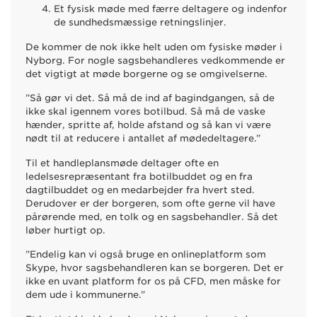
Et fysisk møde med færre deltagere og indenfor
de sundhedsmæssige retningslinjer.
De kommer de nok ikke helt uden om fysiske møder i
Nyborg. For nogle sagsbehandleres vedkommende er
det vigtigt at møde borgerne og se omgivelserne.
”Så gør vi det. Så må de ind af bagindgangen, så de
ikke skal igennem vores botilbud. Så må de vaske
hænder, spritte af, holde afstand og så kan vi være
nødt til at reducere i antallet af mødedeltagere.”
Til et handleplansmøde deltager ofte en
ledelsesrepræsentant fra botilbuddet og en fra
dagtilbuddet og en medarbejder fra hvert sted.
Derudover er der borgeren, som ofte gerne vil have
pårørende med, en tolk og en sagsbehandler. Så det
løber hurtigt op.
”Endelig kan vi også bruge en onlineplatform som
Skype, hvor sagsbehandleren kan se borgeren. Det er
ikke en uvant platform for os på CFD, men måske for
dem ude i kommunerne.”