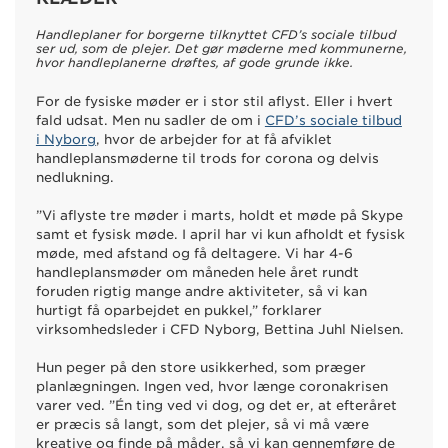
Handleplaner for borgerne tilknyttet CFD’s sociale tilbud
ser ud, som de plejer. Det gør møderne med kommunerne,
hvor handleplanerne drøftes, af gode grunde ikke.
For de fysiske møder er i stor stil aflyst. Eller i hvert
fald udsat. Men nu sadler de om i
CFD’s sociale tilbud
i Nyborg
, hvor de arbejder for at få afviklet
handleplansmøderne til trods for corona og delvis
nedlukning.
”Vi aflyste tre møder i marts, holdt et møde på Skype
samt et fysisk møde. I april har vi kun afholdt et fysisk
møde, med afstand og få deltagere. Vi har 4-6
handleplansmøder om måneden hele året rundt
foruden rigtig mange andre aktiviteter, så vi kan
hurtigt få oparbejdet en pukkel,” forklarer
virksomhedsleder i CFD Nyborg, Bettina Juhl Nielsen.
Hun peger på den store usikkerhed, som præger
planlægningen. Ingen ved, hvor længe coronakrisen
varer ved. ”Én ting ved vi dog, og det er, at efteråret
er præcis så langt, som det plejer, så vi må være
kreative og finde på måder, så vi kan gennemføre de