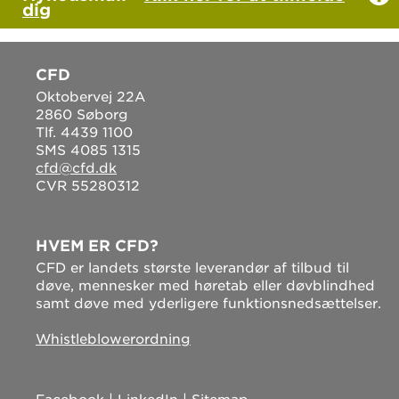
dig
CFD
Oktobervej 22A
2860 Søborg
Tlf. 4439 1100
SMS 4085 1315
cfd@cfd.dk
CVR 55280312
HVEM ER CFD?
CFD er landets største leverandør af tilbud til
døve, mennesker med høretab eller døvblindhed
samt døve med yderligere funktionsnedsættelser.
Whistleblowerordning