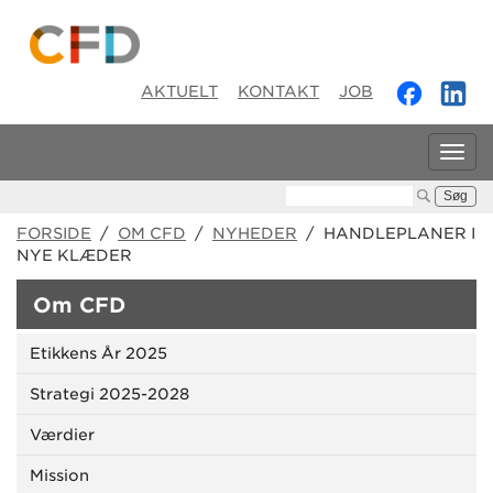
AKTUELT
KONTAKT
JOB
Tog
navi
Søg:
FORSIDE
/
OM CFD
/
NYHEDER
/ HANDLEPLANER I
NYE KLÆDER
Om CFD
Etikkens År 2025
Strategi 2025-2028
Værdier
Mission