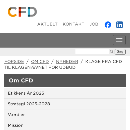
AKTUELT
KONTAKT
JOB
Tog
navi
Søg:
FORSIDE
/
OM CFD
/
NYHEDER
/ KLAGE FRA CFD
TIL KLAGENÆVNET FOR UDBUD
Om CFD
Etikkens År 2025
Strategi 2025-2028
Værdier
Mission