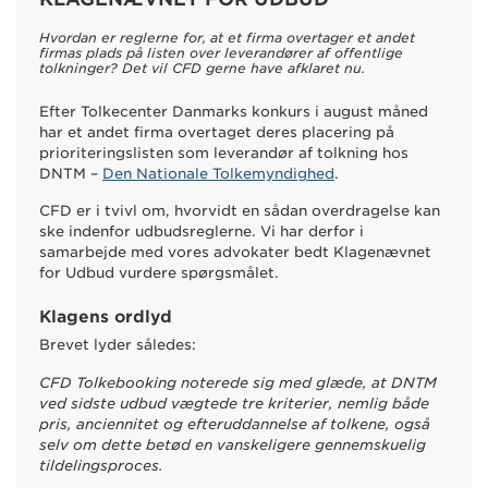
Hvordan er reglerne for, at et firma overtager et andet
firmas plads på listen over leverandører af offentlige
tolkninger? Det vil CFD gerne have afklaret nu.
Efter Tolkecenter Danmarks konkurs i august måned
har et andet firma overtaget deres placering på
prioriteringslisten som leverandør af tolkning hos
DNTM –
Den Nationale Tolkemyndighed
.
CFD er i tvivl om, hvorvidt en sådan overdragelse kan
ske indenfor udbudsreglerne. Vi har derfor i
samarbejde med vores advokater bedt Klagenævnet
for Udbud vurdere spørgsmålet.
Klagens ordlyd
Brevet lyder således:
CFD Tolkebooking noterede sig med glæde, at DNTM
ved sidste udbud vægtede tre kriterier, nemlig både
pris, anciennitet og efteruddannelse af tolkene, også
selv om dette betød en vanskeligere gennemskuelig
tildelingsproces.