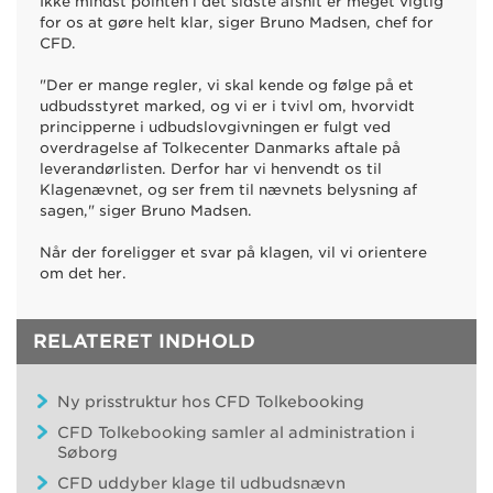
Ikke mindst pointen i det sidste afsnit er meget vigtig
for os at gøre helt klar, siger Bruno Madsen, chef for
CFD.
"Der er mange regler, vi skal kende og følge på et
udbudsstyret marked, og vi er i tvivl om, hvorvidt
principperne i udbudslovgivningen er fulgt ved
overdragelse af Tolkecenter Danmarks aftale på
leverandørlisten. Derfor har vi henvendt os til
Klagenævnet, og ser frem til nævnets belysning af
sagen," siger Bruno Madsen.
Når der foreligger et svar på klagen, vil vi orientere
om det her.
RELATERET INDHOLD
Ny prisstruktur hos CFD Tolkebooking
CFD Tolkebooking samler al administration i
Søborg
CFD uddyber klage til udbudsnævn