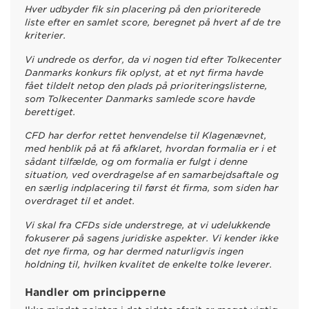
Hver udbyder fik sin placering på den prioriterede
liste efter en samlet score, beregnet på hvert af de tre
kriterier.
Vi undrede os derfor, da vi nogen tid efter Tolkecenter
Danmarks konkurs fik oplyst, at et nyt firma havde
fået tildelt netop den plads på prioriteringslisterne,
som Tolkecenter Danmarks samlede score havde
berettiget.
CFD har derfor rettet henvendelse til Klagenævnet,
med henblik på at få afklaret, hvordan formalia er i et
sådant tilfælde, og om formalia er fulgt i denne
situation, ved overdragelse af en samarbejdsaftale og
en særlig indplacering til først ét firma, som siden har
overdraget til et andet.
Vi skal fra CFDs side understrege, at vi udelukkende
fokuserer på sagens juridiske aspekter. Vi kender ikke
det nye firma, og har dermed naturligvis ingen
holdning til, hvilken kvalitet de enkelte tolke leverer.
Handler om principperne