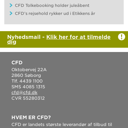
CFD Tolkebooking holder juleåbent
CFD’s rejsehold rykker ud i Etikkens år
Nyhedsmail -
Klik her for at tilmelde
dig
CFD
Oktobervej 22A
2860 Søborg
Tlf. 4439 1100
SMS 4085 1315
cfd@cfd.dk
CVR 55280312
HVEM ER CFD?
CFD er landets største leverandør af tilbud til