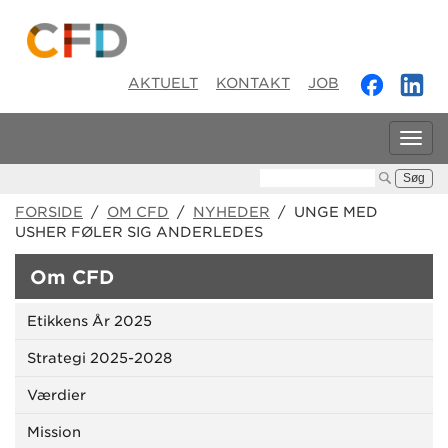
AKTUELT
KONTAKT
JOB
Tog
navi
Søg:
FORSIDE
/
OM CFD
/
NYHEDER
/ UNGE MED
USHER FØLER SIG ANDERLEDES
Om CFD
Etikkens År 2025
Strategi 2025-2028
Værdier
Mission