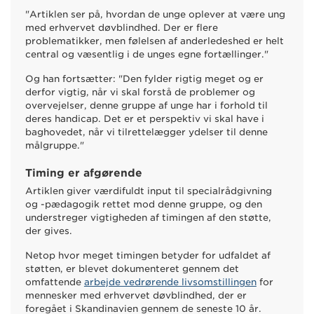
"Artiklen ser på, hvordan de unge oplever at være ung
med erhvervet døvblindhed. Der er flere
problematikker, men følelsen af anderledeshed er helt
central og væsentlig i de unges egne fortællinger."
Og han fortsætter: "Den fylder rigtig meget og er
derfor vigtig, når vi skal forstå de problemer og
overvejelser, denne gruppe af unge har i forhold til
deres handicap. Det er et perspektiv vi skal have i
baghovedet, når vi tilrettelægger ydelser til denne
målgruppe."
Timing er afgørende
Artiklen giver værdifuldt input til specialrådgivning
og -pædagogik rettet mod denne gruppe, og den
understreger vigtigheden af timingen af den støtte,
der gives.
Netop hvor meget timingen betyder for udfaldet af
støtten, er blevet dokumenteret gennem det
omfattende
arbejde vedrørende livsomstillingen
for
mennesker med erhvervet døvblindhed, der er
foregået i Skandinavien gennem de seneste 10 år.