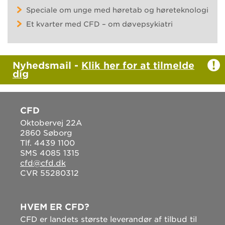
Speciale om unge med høretab og høreteknologi
Et kvarter med CFD – om døvepsykiatri
Nyhedsmail -
Klik her for at tilmelde
dig
CFD
Oktobervej 22A
2860 Søborg
Tlf. 4439 1100
SMS 4085 1315
cfd@cfd.dk
CVR 55280312
HVEM ER CFD?
CFD er landets største leverandør af tilbud til