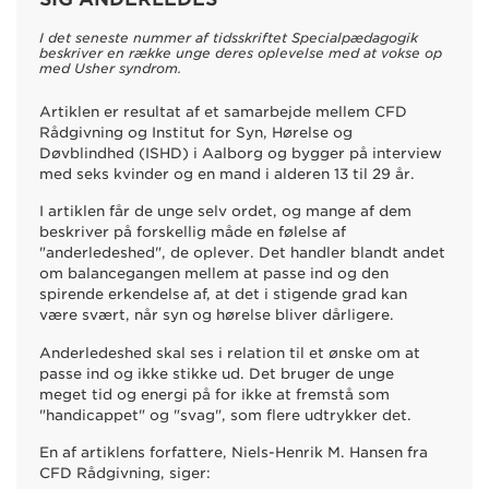
I det seneste nummer af tidsskriftet Specialpædagogik
beskriver en række unge deres oplevelse med at vokse op
med Usher syndrom.
Artiklen er resultat af et samarbejde mellem CFD
Rådgivning og Institut for Syn, Hørelse og
Døvblindhed (ISHD) i Aalborg og bygger på interview
med seks kvinder og en mand i alderen 13 til 29 år.
I artiklen får de unge selv ordet, og mange af dem
beskriver på forskellig måde en følelse af
"anderledeshed", de oplever. Det handler blandt andet
om balancegangen mellem at passe ind og den
spirende erkendelse af, at det i stigende grad kan
være svært, når syn og hørelse bliver dårligere.
Anderledeshed skal ses i relation til et ønske om at
passe ind og ikke stikke ud. Det bruger de unge
meget tid og energi på for ikke at fremstå som
"handicappet" og "svag", som flere udtrykker det.
En af artiklens forfattere, Niels-Henrik M. Hansen fra
CFD Rådgivning, siger: