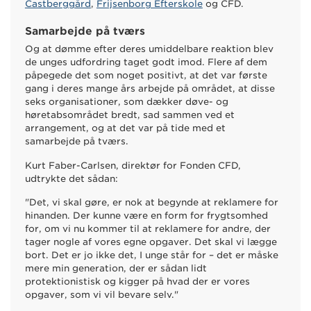
Castberggård
,
Frijsenborg Efterskole
og CFD.
Samarbejde på tværs
Og at dømme efter deres umiddelbare reaktion blev
de unges udfordring taget godt imod. Flere af dem
påpegede det som noget positivt, at det var første
gang i deres mange års arbejde på området, at disse
seks organisationer, som dækker døve- og
høretabsområdet bredt, sad sammen ved et
arrangement, og at det var på tide med et
samarbejde på tværs.
Kurt Faber-Carlsen, direktør for Fonden CFD,
udtrykte det sådan:
"Det, vi skal gøre, er nok at begynde at reklamere for
hinanden. Der kunne være en form for frygtsomhed
for, om vi nu kommer til at reklamere for andre, der
tager nogle af vores egne opgaver. Det skal vi lægge
bort. Det er jo ikke det, I unge står for – det er måske
mere min generation, der er sådan lidt
protektionistisk og kigger på hvad der er vores
opgaver, som vi vil bevare selv."