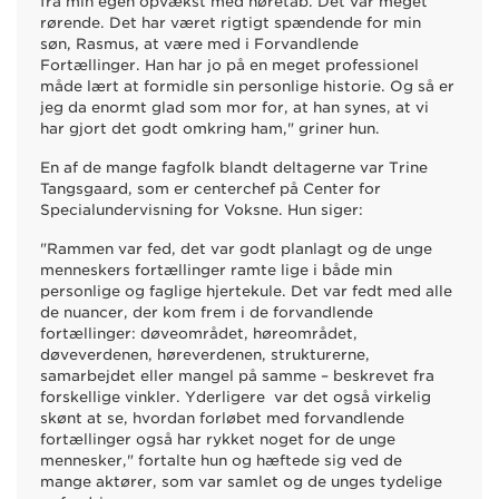
fra min egen opvækst med høretab. Det var meget
rørende. Det har været rigtigt spændende for min
søn, Rasmus, at være med i Forvandlende
Fortællinger. Han har jo på en meget professionel
måde lært at formidle sin personlige historie. Og så er
jeg da enormt glad som mor for, at han synes, at vi
har gjort det godt omkring ham," griner hun.
En af de mange fagfolk blandt deltagerne var Trine
Tangsgaard, som er centerchef på Center for
Specialundervisning for Voksne. Hun siger:
"Rammen var fed, det var godt planlagt og de unge
menneskers fortællinger ramte lige i både min
personlige og faglige hjertekule. Det var fedt med alle
de nuancer, der kom frem i de forvandlende
fortællinger: døveområdet, høreområdet,
døveverdenen, høreverdenen, strukturerne,
samarbejdet eller mangel på samme – beskrevet fra
forskellige vinkler. Yderligere var det også virkelig
skønt at se, hvordan forløbet med forvandlende
fortællinger også har rykket noget for de unge
mennesker," fortalte hun og hæftede sig ved de
mange aktører, som var samlet og de unges tydelige