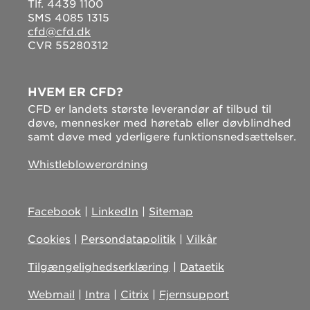
Tlf. 4439 1100
SMS 4085 1315
cfd@cfd.dk
CVR 55280312
HVEM ER CFD?
CFD er landets største leverandør af tilbud til
døve, mennesker med høretab eller døvblindhed
samt døve med yderligere funktionsnedsættelser.
Whistleblowerordning
Facebook
|
LinkedIn
|
Sitemap
Cookies
|
Persondatapolitik
|
Vilkår
Tilgængelighedserklæring
|
Dataetik
Webmail
|
Intra
|
Citrix
|
Fjernsupport