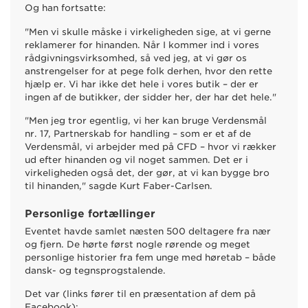
Og han fortsatte:
"Men vi skulle måske i virkeligheden sige, at vi gerne
reklamerer for hinanden. Når I kommer ind i vores
rådgivningsvirksomhed, så ved jeg, at vi gør os
anstrengelser for at pege folk derhen, hvor den rette
hjælp er. Vi har ikke det hele i vores butik – der er
ingen af de butikker, der sidder her, der har det hele."
"Men jeg tror egentlig, vi her kan bruge Verdensmål
nr. 17, Partnerskab for handling – som er et af de
Verdensmål, vi arbejder med på CFD – hvor vi rækker
ud efter hinanden og vil noget sammen. Det er i
virkeligheden også det, der gør, at vi kan bygge bro
til hinanden," sagde Kurt Faber-Carlsen.
Personlige fortællinger
Eventet havde samlet næsten 500 deltagere fra nær
og fjern. De hørte først nogle rørende og meget
personlige historier fra fem unge med høretab – både
dansk- og tegnsprogstalende.
Det var (links fører til en præsentation af dem på
Facebook):