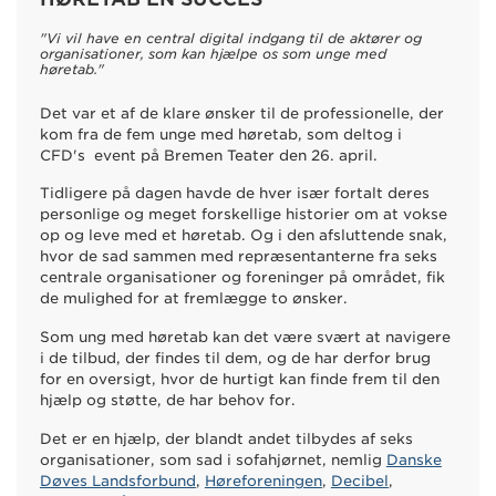
"Vi vil have en central digital indgang til de aktører og
organisationer, som kan hjælpe os som unge med
høretab."
Det var et af de klare ønsker til de professionelle, der
kom fra de fem unge med høretab, som deltog i
CFD's event på Bremen Teater den 26. april.
Tidligere på dagen havde de hver især fortalt deres
personlige og meget forskellige historier om at vokse
op og leve med et høretab. Og i den afsluttende snak,
hvor de sad sammen med repræsentanterne fra seks
centrale organisationer og foreninger på området, fik
de mulighed for at fremlægge to ønsker.
Som ung med høretab kan det være svært at navigere
i de tilbud, der findes til dem, og de har derfor brug
for en oversigt, hvor de hurtigt kan finde frem til den
hjælp og støtte, de har behov for.
Det er en hjælp, der blandt andet tilbydes af seks
organisationer, som sad i sofahjørnet, nemlig
Danske
Døves Landsforbund
,
Høreforeningen
,
Decibel
,