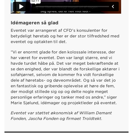
Idémageren så glad
Eventet var arrangeret af CFD's konsulenter for
betydeligt høretab og her er der stor tilfredshed med
eventet og optakten til det.
”Vi er enormt glade for den kolossale interesse, der
har været for eventet. Den var langt større, end vi
havde turdet håbe på. Det var meget bekræftende at
se den enighed, der var blandt de forskellige aktører i
sofahjørnet, selvom de kommer fra vidt forskellige
dele af høretabs- og døveområdet. Og så var det jo
en fantastisk og gribende oplevelse at høre de fem,
der modigt stillede sig op og delte nogle meget
personlige erfaringer og tanker med os andre,” siger
Marie Sjølund, idémager og projektleder på eventet.
Eventet var støttet økonomisk af William Demant
Fonden, Jascha Fonden og firmaet Troldtekt.