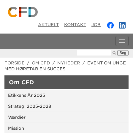
AKTUELT
KONTAKT
JOB
Tog
navi
Søg:
FORSIDE
/
OM CFD
/
NYHEDER
/ EVENT OM UNGE
MED HØRETAB EN SUCCES
Om CFD
Etikkens År 2025
Strategi 2025-2028
Værdier
Mission