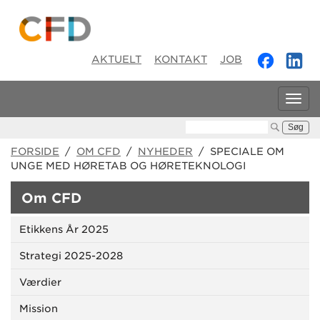
AKTUELT
KONTAKT
JOB
Tog
navi
Søg:
FORSIDE
/
OM CFD
/
NYHEDER
/ SPECIALE OM
UNGE MED HØRETAB OG HØRETEKNOLOGI
Om CFD
Etikkens År 2025
Strategi 2025-2028
Værdier
Mission