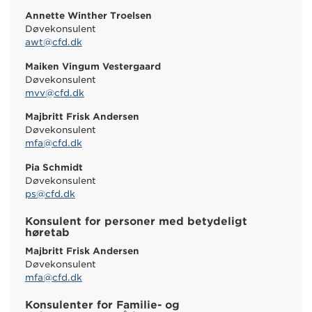
Annette Winther Troelsen
Døvekonsulent
awt@cfd.dk
Maiken Vingum Vestergaard
Døvekonsulent
mvv@cfd.dk
Majbritt Frisk Andersen
Døvekonsulent
mfa@cfd.dk
Pia Schmidt
Døvekonsulent
ps@cfd.dk
Konsulent for personer med betydeligt
høretab
Majbritt Frisk Andersen
Døvekonsulent
mfa@cfd.dk
Konsulenter for Familie- og