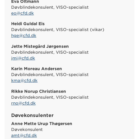
Eva Oltmann
Døvblindekonsulent, VISO-specialist
eo@cfd.dk
Heidi Guldal Eis
Døvblindekonsulent, VISO-specialist (vikar)
hge@cfd.dk
Jette Mistegård Jørgensen
Døvblindekonsulent, VISO-specialist
jmj@cfd.dk
Karin Moreau Andersen
Døvblindekonsulent, VISO-specialist
kma@cfd.dk
Rikke Norup Christiansen
Døvblindekonsulent, VISO-specialist
rno@cfd.dk
Døvekonsulenter
Anne Mette Urup Thøgersen
Døvekonsulent
amt@cfd.dk