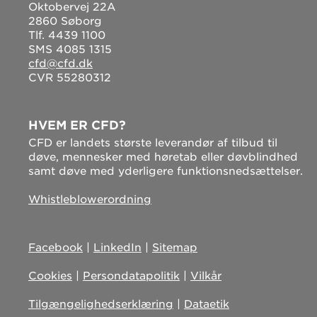
Oktobervej 22A
2860 Søborg
Tlf. 4439 1100
SMS 4085 1315
cfd@cfd.dk
CVR 55280312
HVEM ER CFD?
CFD er landets største leverandør af tilbud til
døve, mennesker med høretab eller døvblindhed
samt døve med yderligere funktionsnedsættelser.
Whistleblowerordning
Facebook
|
LinkedIn
|
Sitemap
Cookies
|
Persondatapolitik
|
Vilkår
Tilgængelighedserklæring
|
Dataetik