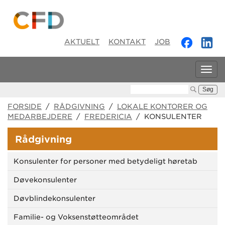
AKTUELT
KONTAKT
JOB
Tog
navi
Søg:
FORSIDE
/
RÅDGIVNING
/
LOKALE KONTORER OG
MEDARBEJDERE
/
FREDERICIA
/ KONSULENTER
Rådgivning
Konsulenter for personer med betydeligt høretab
Døvekonsulenter
Døvblindekonsulenter
Familie- og Voksenstøtteområdet