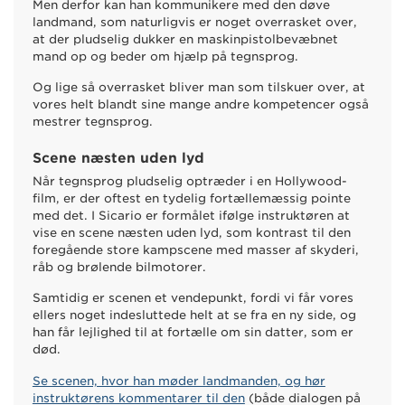
Men derfor kan han kommunikere med den døve
landmand, som naturligvis er noget overrasket over,
at der pludselig dukker en maskinpistolbevæbnet
mand op og beder om hjælp på tegnsprog.
Og lige så overrasket bliver man som tilskuer over, at
vores helt blandt sine mange andre kompetencer også
mestrer tegnsprog.
Scene næsten uden lyd
Når tegnsprog pludselig optræder i en Hollywood-
film, er der oftest en tydelig fortællemæssig pointe
med det. I Sicario er formålet ifølge instruktøren at
vise en scene næsten uden lyd, som kontrast til den
foregående store kampscene med masser af skyderi,
råb og brølende bilmotorer.
Samtidig er scenen et vendepunkt, fordi vi får vores
ellers noget indesluttede helt at se fra en ny side, og
han får lejlighed til at fortælle om sin datter, som er
død.
Se scenen, hvor han møder landmanden, og hør
instruktørens kommentarer til den
(både dialogen på