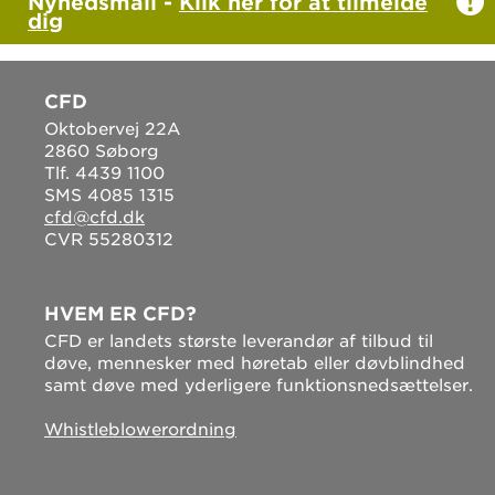
Nyhedsmail -
Klik her for at tilmelde
dig
CFD
Oktobervej 22A
2860 Søborg
Tlf. 4439 1100
SMS 4085 1315
cfd@cfd.dk
CVR 55280312
HVEM ER CFD?
CFD er landets største leverandør af tilbud til
døve, mennesker med høretab eller døvblindhed
samt døve med yderligere funktionsnedsættelser.
Whistleblowerordning