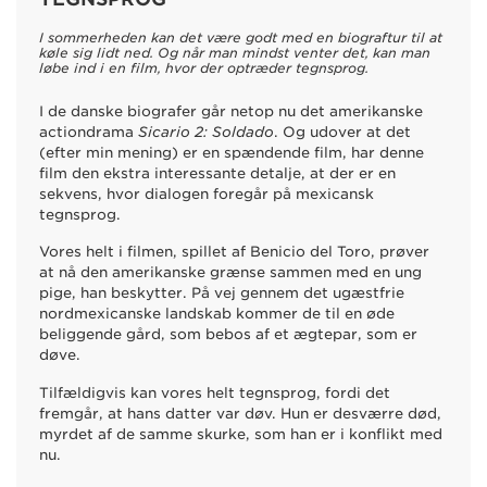
I sommerheden kan det være godt med en biograftur til at
køle sig lidt ned. Og når man mindst venter det, kan man
løbe ind i en film, hvor der optræder tegnsprog.
I de danske biografer går netop nu det amerikanske
actiondrama
Sicario 2: Soldado
. Og udover at det
(efter min mening) er en spændende film, har denne
film den ekstra interessante detalje, at der er en
sekvens, hvor dialogen foregår på mexicansk
tegnsprog.
Vores helt i filmen, spillet af Benicio del Toro, prøver
at nå den amerikanske grænse sammen med en ung
pige, han beskytter. På vej gennem det ugæstfrie
nordmexicanske landskab kommer de til en øde
beliggende gård, som bebos af et ægtepar, som er
døve.
Tilfældigvis kan vores helt tegnsprog, fordi det
fremgår, at hans datter var døv. Hun er desværre død,
myrdet af de samme skurke, som han er i konflikt med
nu.