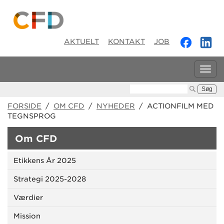
AKTUELT
KONTAKT
JOB
Tog
navi
Søg:
FORSIDE
/
OM CFD
/
NYHEDER
/ ACTIONFILM MED
TEGNSPROG
Om CFD
Etikkens År 2025
Strategi 2025-2028
Værdier
Mission