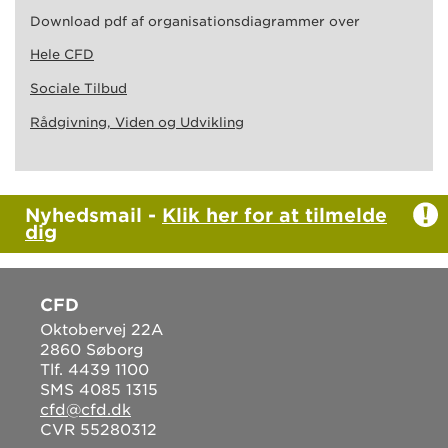
Download pdf af organisationsdiagrammer over
Hele CFD
Sociale Tilbud
Rådgivning, Viden og Udvikling
Nyhedsmail -
Klik her for at tilmelde
dig
CFD
Oktobervej 22A
2860 Søborg
Tlf. 4439 1100
SMS 4085 1315
cfd@cfd.dk
CVR 55280312