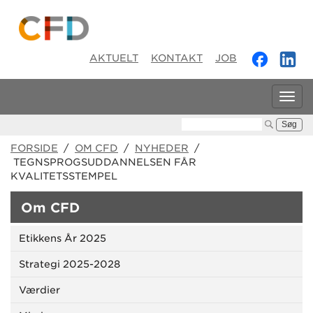
AKTUELT
KONTAKT
JOB
Tog
navi
Søg:
FORSIDE
/
OM CFD
/
NYHEDER
/
TEGNSPROGSUDDANNELSEN FÅR
KVALITETSSTEMPEL
Om CFD
Etikkens År 2025
Strategi 2025-2028
Værdier