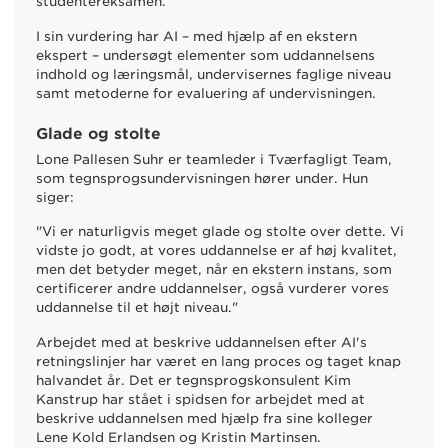
studentereksamen.
I sin vurdering har AI – med hjælp af en ekstern
ekspert – undersøgt elementer som uddannelsens
indhold og læringsmål, undervisernes faglige niveau
samt metoderne for evaluering af undervisningen.
Glade og stolte
Lone Pallesen Suhr er teamleder i Tværfagligt Team,
som tegnsprogsundervisningen hører under. Hun
siger:
"Vi er naturligvis meget glade og stolte over dette. Vi
vidste jo godt, at vores uddannelse er af høj kvalitet,
men det betyder meget, når en ekstern instans, som
certificerer andre uddannelser, også vurderer vores
uddannelse til et højt niveau."
Arbejdet med at beskrive uddannelsen efter AI's
retningslinjer har været en lang proces og taget knap
halvandet år. Det er tegnsprogskonsulent Kim
Kanstrup har stået i spidsen for arbejdet med at
beskrive uddannelsen med hjælp fra sine kolleger
Lene Kold Erlandsen og Kristin Martinsen.