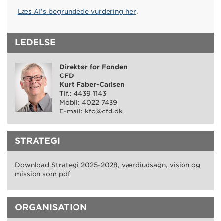
Læs AI’s begrundede vurdering her
.
LEDELSE
Direktør for Fonden
CFD
Kurt Faber-Carlsen
Tlf.: 4439 1143
Mobil: 4022 7439
E-mail:
kfc@cfd.dk
STRATEGI
Download Strategi 2025-2028, værdiudsagn, vision og
mission som pdf
ORGANISATION