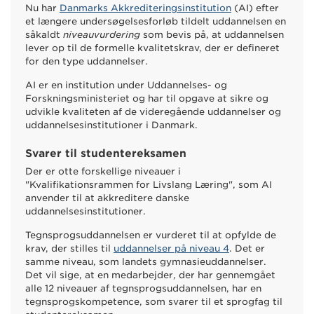
Nu har
Danmarks Akkrediteringsinstitution
(AI) efter
et længere undersøgelsesforløb tildelt uddannelsen en
såkaldt
niveauvurdering
som bevis på, at uddannelsen
lever op til de formelle kvalitetskrav, der er defineret
for den type uddannelser.
AI er en institution under Uddannelses- og
Forskningsministeriet og har til opgave at sikre og
udvikle kvaliteten af de videregående uddannelser og
uddannelsesinstitutioner i Danmark.
Svarer til studentereksamen
Der er otte forskellige niveauer i
"Kvalifikationsrammen for Livslang Læring", som AI
anvender til at akkreditere danske
uddannelsesinstitutioner.
Tegnsprogsuddannelsen er vurderet til at opfylde de
krav, der stilles til
uddannelser på niveau 4
. Det er
samme niveau, som landets gymnasieuddannelser.
Det vil sige, at en medarbejder, der har gennemgået
alle 12 niveauer af tegnsprogsuddannelsen, har en
tegnsprogskompetence, som svarer til et sprogfag til