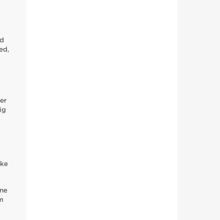
ud
ed,
 er
ig
ske
rne
om