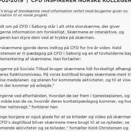
-02-2019 | CFD INSPIRERER NORSKE KOLLEGE
’s brug af storskærme med information rettet mod brugerne giver nu
iration til et norsk projekt.
dt om på CFD i Søborg står i alt otte storskærme, der giver
gerne information om forskelligt. Skærmene er interaktive, og
geren kan styre dem ved at trykke på skærmen.
rskærmene gjorde deres indtog på CFD for tre år siden. Keld
istensen er it-pædagog på CFD i Søborg og en af tovholderne ba
lementering af skærmene. Han fortæller:
ugerne på Sociale Tilbud bruger skærmene lidt forskelligt afhæng
deres funktionsniveau. På vores botilbud bruges skærmene mest ti
vise madplanen og planen for kommende aktiviteter, og til at vise
m der kommer på arbejde."
rgerne ved efterhånden, hvordan de ser frem i tjenesteplanen, og
 måde kan de se, hvornår deres kontaktpædagog kommer, og hv
 har nattevagt," forklarer han.
nge borgere er også glade for at se billeder og video på skærmen
CFD's dagtilbud bliver skærmene mere brugt til at se nyheder, se
mende aktiviteter og se billeder," fortæller Keld Christensen og