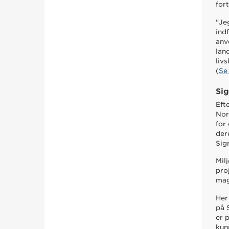
for
"Je
ind
anv
lan
liv
(
Se
Sig
Eft
Nor
for
der
Sig
Mil
pro
mag
Her
på 
er 
kun