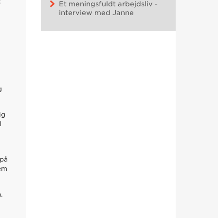
R
Et meningsfuldt arbejdsliv -
interview med Janne
g
ig
l
 på
em
.