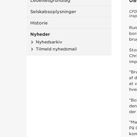
08
Ledelsesgrundlag
CFD
Selskabsoplysninger
insp
Historie
Run
bor
Nyheder
bru
Nyhedsarkiv
Tilmeld nyhedsmail
Sto
Chr
imp
"Br
af 
at 
hve
"Bo
den
der
"Ma
På 
kom