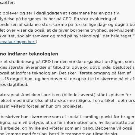
tsætter:
g oplever og ser i dagligdagen at skærmene har en positiv
flydelse på borgenes liv her på CFD. En stor evaluering af
endelsen af sådanne storskærme på forskellige dag- og døgntilb
det over viser da også, at de giver borgerne tryghed, selvhjulpenh
skvalitet, socialt samvær og mod på ny teknologi i det hele taget."
 evalueringen her.
)
no indfører teknologien
er et studiebesøg på CFD har den norske organisation Signo, som
ges største leverandør af tilbud til døve og døvblinde, besluttet s
 også at indføre teknologien. Det sker i første omgang på fem af
es 15 døgntilbud, og herudover vil de opsætte to skærme på et af
nos dagtilbud.
jøterapeut Annicken Lauritzen (billedet øverst) står i spidsen for
jektet med indførelse af storskærme i Signo. I en artikel i det nor
asin Velferd fortæller hun om projektet.
 beskriver hun skærmene som et socialt samlingspunkt for bruge
Signo, som vil betyde, at de får information om, hvilke ansatte s
på arbejde, og hvilke aktiviteter som er i gang. Beboerne vil også
ne komme med forslag, bestille transport og tilmelde sig