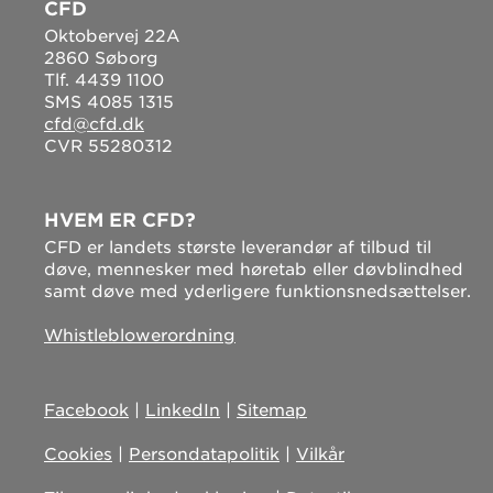
CFD
Oktobervej 22A
2860 Søborg
Tlf. 4439 1100
SMS 4085 1315
cfd@cfd.dk
CVR 55280312
HVEM ER CFD?
CFD er landets største leverandør af tilbud til
døve, mennesker med høretab eller døvblindhed
samt døve med yderligere funktionsnedsættelser.
Whistleblowerordning
Facebook
|
LinkedIn
|
Sitemap
Cookies
|
Persondatapolitik
|
Vilkår