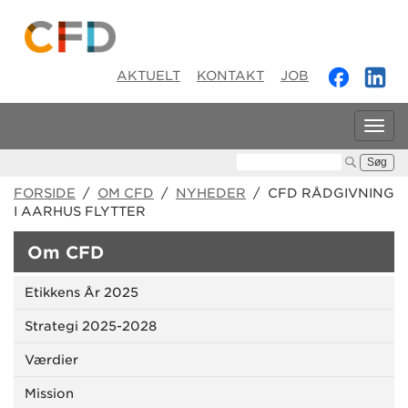
AKTUELT
KONTAKT
JOB
Tog
navi
Søg:
FORSIDE
/
OM CFD
/
NYHEDER
/ CFD RÅDGIVNING
I AARHUS FLYTTER
Om CFD
Etikkens År 2025
Strategi 2025-2028
Værdier
Mission