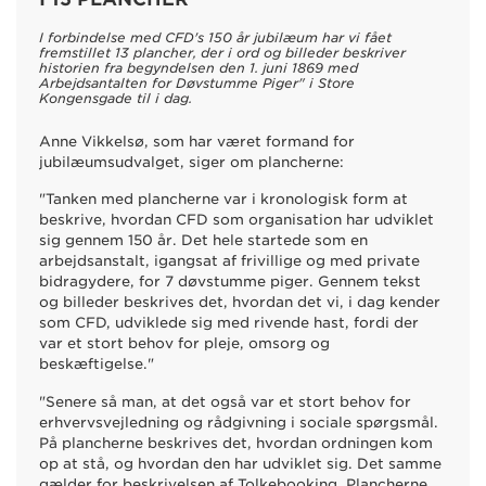
I forbindelse med CFD's 150 år jubilæum har vi fået
fremstillet 13 plancher, der i ord og billeder beskriver
historien fra begyndelsen den 1. juni 1869 med
Arbejdsantalten for Døvstumme Piger" i Store
Kongensgade til i dag.
Anne Vikkelsø, som har været formand for
jubilæumsudvalget, siger om plancherne:
"Tanken med plancherne var i kronologisk form at
beskrive, hvordan CFD som organisation har udviklet
sig gennem 150 år. Det hele startede som en
arbejdsanstalt, igangsat af frivillige og med private
bidragydere, for 7 døvstumme piger. Gennem tekst
og billeder beskrives det, hvordan det vi, i dag kender
som CFD, udviklede sig med rivende hast, fordi der
var et stort behov for pleje, omsorg og
beskæftigelse."
"Senere så man, at det også var et stort behov for
erhvervsvejledning og rådgivning i sociale spørgsmål.
På plancherne beskrives det, hvordan ordningen kom
op at stå, og hvordan den har udviklet sig. Det samme
gælder for beskrivelsen af Tolkebooking. Plancherne