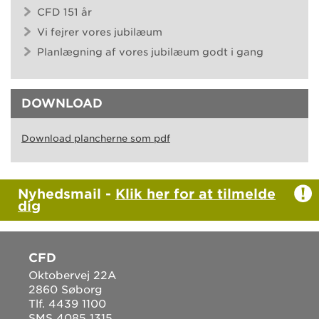
CFD 151 år
Vi fejrer vores jubilæum
Planlægning af vores jubilæum godt i gang
DOWNLOAD
Download plancherne som pdf
Nyhedsmail -
Klik her for at tilmelde
dig
CFD
Oktobervej 22A
2860 Søborg
Tlf. 4439 1100
SMS 4085 1315