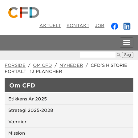
AKTUELT
KONTAKT
JOB
Tog
navi
Søg:
FORSIDE
/
OM CFD
/
NYHEDER
/ CFD'S HISTORIE
FORTALT I 13 PLANCHER
Om CFD
Etikkens År 2025
Strategi 2025-2028
Værdier
Mission