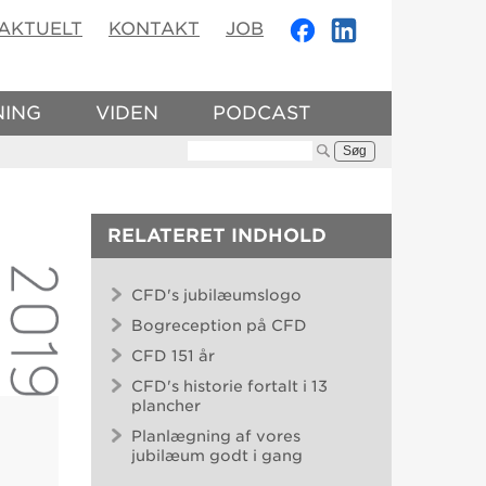
AKTUELT
KONTAKT
JOB
NING
VIDEN
PODCAST
Søg:
RELATERET INDHOLD
CFD's jubilæumslogo
Bogreception på CFD
CFD 151 år
CFD's historie fortalt i 13
plancher
N
Planlægning af vores
jubilæum godt i gang