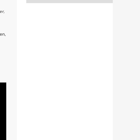
er,
en,