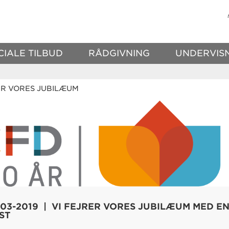
CIALE TILBUD
RÅDGIVNING
UNDERVIS
ER VORES JUBILÆUM
-03-2019 | VI FEJRER VORES JUBILÆUM MED E
ST