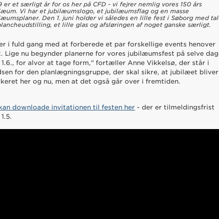
 er et særligt år for os her på CFD - vi fejrer nemlig vores 150 års
ilæum. Vi har et jubilæumslogo, et jubilæumsflag og en masse
læumsplaner. Den 1. juni holder vi således en lille fest i Søborg med tal
lancheudstilling, et lille glas og afsløringen af noget ganske særligt.
 er i fuld gang med at forberede et par forskellige events henover
t. Lige nu begynder planerne for vores jubilæumsfest på selve dag
 1.6., for alvor at tage form," fortæller Anne Vikkelsø, der står i
dsen for den planlægningsgruppe, der skal sikre, at jubilæet bliver
keret her og nu, men at det også går over i fremtiden.
kan downloade invitationen til festen her
- der er tilmeldingsfrist
 1.5.