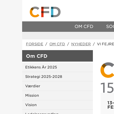
OM CFD
SO
FORSIDE
/
OM CFD
/
NYHEDER
/ VI FEJR
Om CFD
Etikkens År 2025
Strategi 2025-2028
Værdier
Mission
13
Vision
FE