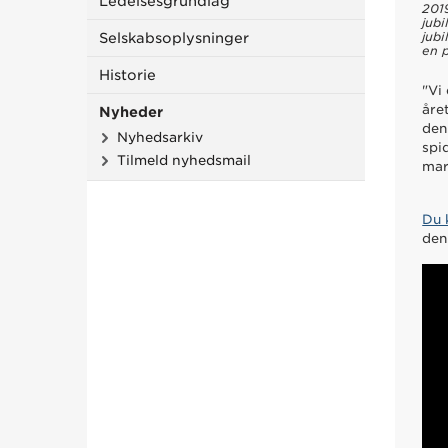
Ledelsesgrundlag
2019
jub
jubi
Selskabsoplysninger
en p
Historie
"Vi
åre
Nyheder
den
Nyhedsarkiv
spi
Tilmeld nyhedsmail
mar
Du 
den