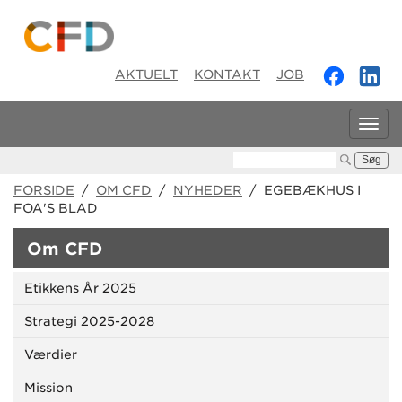
AKTUELT
KONTAKT
JOB
Tog
navi
Søg:
FORSIDE
/
OM CFD
/
NYHEDER
/ EGEBÆKHUS I
FOA'S BLAD
Om CFD
Etikkens År 2025
Strategi 2025-2028
Værdier
Mission