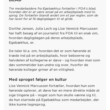
Tre medarbejdere fra Egebækhus fortæller i FOA's blad,
hvordan det er at være ansat på en arbejdsplads med to
sprog. De fortæller blandt andet om et par regler, som de
har lavet for at få dagligdagen til at glide.
Dorthe Jensen, Julia Lech og Lise Vennick Marcussen
har haft besøg af en journalist fra FOA til en snak om,
hvordan dagligdagen på deres arbejdsplads,
Egebækhus, er.
De taler bl.a. om, hvordan det er som hørende at
træde ind på en arbejdsplads, hvor beboerne og
halvdelen af kollegerne er døve - og hvordan man som
døv sommetider kan undre sig over, hvorfor de
hørende kolleger griner af en vittighed.
Med sproget følger en kultur
Lise Vennick Marcussen fortæller, hvordan hun som
hørende oplever, at døve har en mere direkte måde at
sige tingene på - noget som hun skulle vænne sig til,
da hun startede på Egebækhus som medarbejder, der
ikke kunne tegnsprog.