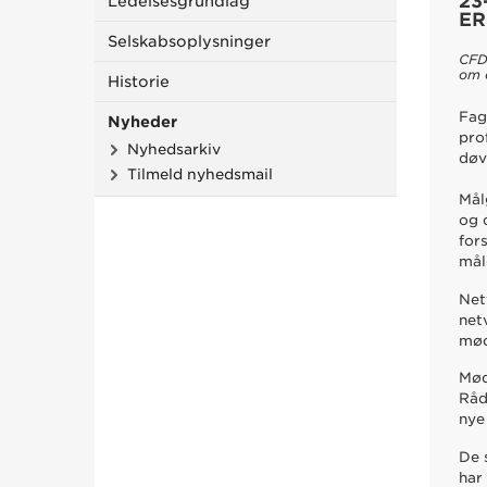
23
Ledelsesgrundlag
ER
Selskabsoplysninger
CFD’
om e
Historie
Fag
Nyheder
pro
Nyhedsarkiv
døv
Tilmeld nyhedsmail
Mål
og 
for
mål
Net
net
mød
Mød
Råd
nye
De 
har