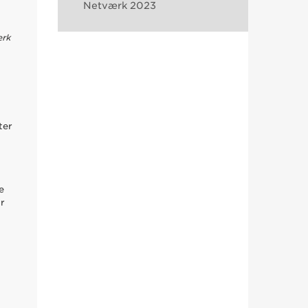
Netværk 2023
ærk
ter
e
ar
t
r