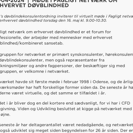
-04-2024 | MØDE I FAGLIGT NETVÆRK OM
HVERVET DØVBLINDHED
s døvblindekonsulentordning inviterer til virtuelt møde i Fagligt netv
rhvervet døvblindhed torsdag den 16. maj kl. 9.00-10.30.
ligt netværk om erhvervet døvblindhed er et forum for
fessionelle, der arbejder med mennesker med erhvervet
blindhed/kombineret sansetab.
gruppen for netværket er primært synskonsulenter, hørekonsulen
døvblindekonsulenter, men også repræsentanter fra
skningsmiljøer og andre fagpersoner, der beskæftiger sig med
gruppen, er velkomne i netværket.
værket havde sit første møde i februar 1998 i Odense, og de årlig
værksmøder har haft forskellige former siden da. De seneste år h
erne været virtuelle, og det samme er tilfældet i år.
et i år bliver dog en del kortere end sædvanligt, for vi har i CFD
givning, Viden og Udvikling besluttet at kigge på netværket med
 øjne.
seneste år har deltagerantallet været nedadgående, og netværke
 også udviklet sig meget siden begyndelsen for 26 år siden. Der e