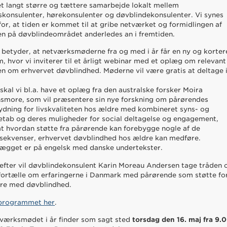
et langt større og tættere samarbejde lokalt mellem
skonsulenter, hørekonsulenter og døvblindekonsulenter. Vi synes
for, at tiden er kommet til at gribe netværket og formidlingen af
en på døvblindeområdet anderledes an i fremtiden.
 betyder, at netværksmøderne fra og med i år får en ny og korter
m, hvor vi inviterer til et årligt webinar med et oplæg om relevant
en om erhvervet døvblindhed. Møderne vil være gratis at deltage 
r skal vi bl.a. have et oplæg fra den australske forsker Moira
smore, som vil præsentere sin nye forskning om pårørendes
ydning for livskvaliteten hos ældre med kombineret syns- og
etab og deres muligheder for social deltagelse og engagement,
t hvordan støtte fra pårørende kan forebygge nogle af de
sekvenser, erhvervet døvblindhed hos ældre kan medføre.
ægget er på engelsk med danske undertekster.
efter vil døvblindekonsulent Karin Moreau Andersen tage tråden 
fortælle om erfaringerne i Danmark med pårørende som støtte fo
re med døvblindhed.
programmet her
.
værksmødet i år finder som sagt sted
torsdag den 16. maj fra 9.