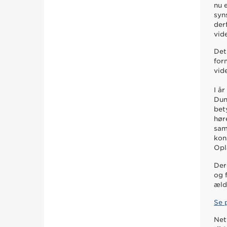
nu 
syn
der
vid
Det
for
vid
I å
Dun
bet
hør
sam
kon
Opl
Der
og 
æld
Se 
Net