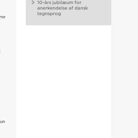
10-års jubilæum for
anerkendelse af dansk
tegnsprog
mme
t
å
hun