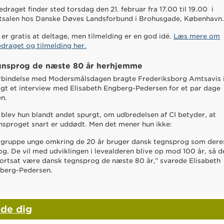
edraget finder sted torsdag den 21. februar fra 17.00 til 19.00 i
tsalen hos Danske Døves Landsforbund i Brohusgade, København
 er gratis at deltage, men tilmelding er en god idé.
Læs mere om
edraget og tilmelding her.
gnsprog de næste 80 år herhjemme
orbindelse med Modersmålsdagen bragte Frederiksborg Amtsavis 
igt et interview med Elisabeth Engberg-Pedersen for et par dage
en.
 blev hun blandt andet spurgt, om udbredelsen af CI betyder, at
nsproget snart er uddødt.
Men det mener hun ikke:
 gruppe unge omkring de 20 år bruger dansk tegnsprog som dere
og. De vil med udviklingen i levealderen blive op mod 100 år, så d
 fortsat være dansk tegnsprog de næste 80 år,” svarede Elisabeth
berg-Pedersen.
lde dig