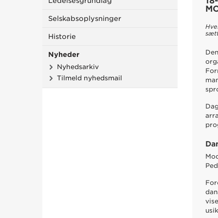
18
Ledelsesgrundlag
M
Selskabsoplysninger
Hve
sæt
Historie
Den
Nyheder
org
Nyhedsarkiv
For
Tilmeld nyhedsmail
man
spr
Dag
arr
pro
Da
Mod
Ped
For
dan
vis
usi