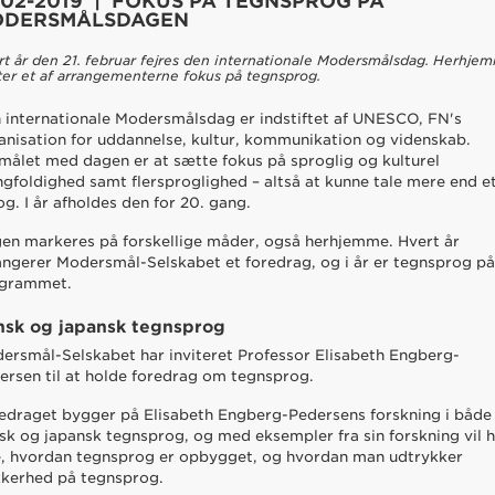
-02-2019 | FOKUS PÅ TEGNSPROG PÅ
ODERSMÅLSDAGEN
rt år den 21. februar fejres den internationale Modersmålsdag. Herhje
ter et af arrangementerne fokus på tegnsprog.
 internationale Modersmålsdag er indstiftet af UNESCO, FN's
anisation for uddannelse, kultur, kommunikation og videnskab.
målet med dagen er at sætte fokus på sproglig og kulturel
gfoldighed samt flersproglighed – altså at kunne tale mere end e
og. I år afholdes den for 20. gang.
en markeres på forskellige måder, også herhjemme. Hvert år
angerer Modersmål-Selskabet et foredrag, og i år er tegnsprog p
grammet.
nsk og japansk tegnsprog
ersmål-Selskabet har inviteret Professor Elisabeth Engberg-
ersen til at holde foredrag om tegnsprog.
edraget bygger på Elisabeth Engberg-Pedersens forskning i både
sk og japansk tegnsprog, og med eksempler fra sin forskning vil 
e, hvordan tegnsprog er opbygget, og hvordan man udtrykker
kkerhed på tegnsprog.