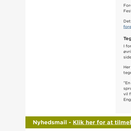
For
Fes
Det
for
Te
I f
øvr
sid
Her
teg
”En
spr
vil
Eng
Nyhedsmail -
Klik her for at tilme