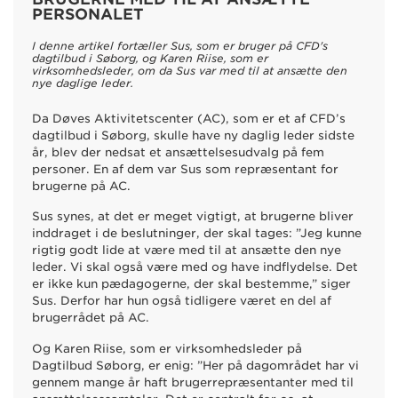
PERSONALET
I denne artikel fortæller Sus, som er bruger på CFD's
dagtilbud i Søborg, og Karen Riise, som er
virksomhedsleder, om da Sus var med til at ansætte den
nye daglige leder.
Da Døves Aktivitetscenter (AC), som er et af CFD’s
dagtilbud i Søborg, skulle have ny daglig leder sidste
år, blev der nedsat et ansættelsesudvalg på fem
personer. En af dem var Sus som repræsentant for
brugerne på AC.
Sus synes, at det er meget vigtigt, at brugerne bliver
inddraget i de beslutninger, der skal tages: ”Jeg kunne
rigtig godt lide at være med til at ansætte den nye
leder. Vi skal også være med og have indflydelse. Det
er ikke kun pædagogerne, der skal bestemme,” siger
Sus. Derfor har
hun også tidligere været en del af
brugerrådet på AC.
Og Karen Riise, som er virksomhedsleder på
Dagtilbud Søborg, er enig: ”Her på dagområdet har vi
gennem mange år haft brugerrepræsentanter med til