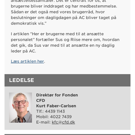
ansættelsessamtaler. Det er centralt for os, at
brugerne bliver inddraget og har medbestemmelse.
Sådan er det også med vores brugerråd, hvor
beslutninger om dagligdagen på AC bliver taget på
demokratisk vis.”
I artiklen ”Her er brugerne med til at ansætte
personalet” fortæller Sus og Riise mere om, hvordan
det gik, da Sus var med til at ansætte en ny daglig
leder på AC.
Læs artiklen her
.
LEDELSE
Direktør for Fonden
CFD
Kurt Faber-Carlsen
Tlf.: 4439 1143
Mobil: 4022 7439
E-mail:
kfc@cfd.dk