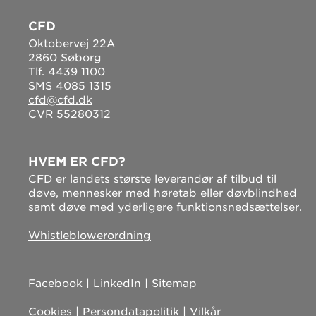
CFD
Oktobervej 22A
2860 Søborg
Tlf. 4439 1100
SMS 4085 1315
cfd@cfd.dk
CVR 55280312
HVEM ER CFD?
CFD er landets største leverandør af tilbud til
døve, mennesker med høretab eller døvblindhed
samt døve med yderligere funktionsnedsættelser.
Whistleblowerordning
Facebook
|
LinkedIn
|
Sitemap
Cookies
|
Persondatapolitik
|
Vilkår