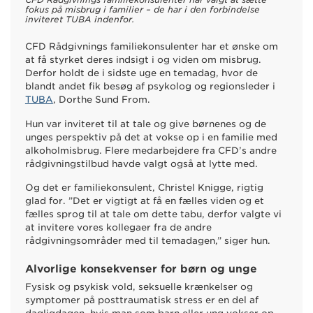
fokus på misbrug i familier – de har i den forbindelse
inviteret TUBA indenfor.
CFD Rådgivnings familiekonsulenter har et ønske om
at få styrket deres indsigt i og viden om misbrug.
Derfor holdt de i sidste uge en temadag, hvor de
blandt andet fik besøg af psykolog og regionsleder i
TUBA
, Dorthe Sund From.
Hun var inviteret til at tale og give børnenes og de
unges perspektiv på det at vokse op i en familie med
alkoholmisbrug. Flere medarbejdere fra CFD’s andre
rådgivningstilbud havde valgt også at lytte med.
Og det er familiekonsulent, Christel Knigge, rigtig
glad for. ”Det er vigtigt at få en fælles viden og et
fælles sprog til at tale om dette tabu, derfor valgte vi
at invitere vores kollegaer fra de andre
rådgivningsområder med til temadagen,” siger hun.
Alvorlige konsekvenser for børn og unge
Fysisk og psykisk vold, seksuelle krænkelser og
symptomer på posttraumatisk stress er en del af