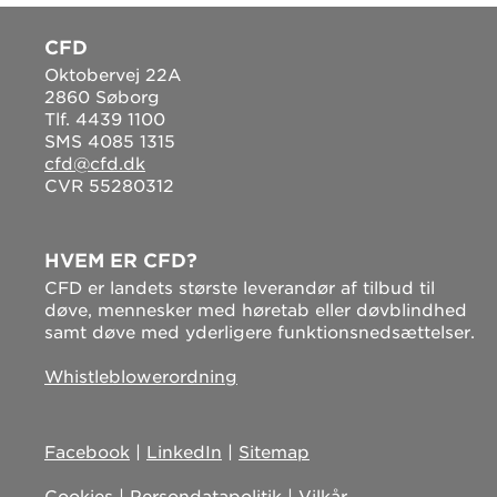
CFD
Oktobervej 22A
2860 Søborg
Tlf. 4439 1100
SMS 4085 1315
cfd@cfd.dk
CVR 55280312
HVEM ER CFD?
CFD er landets største leverandør af tilbud til
døve, mennesker med høretab eller døvblindhed
samt døve med yderligere funktionsnedsættelser.
Whistleblowerordning
Facebook
|
LinkedIn
|
Sitemap