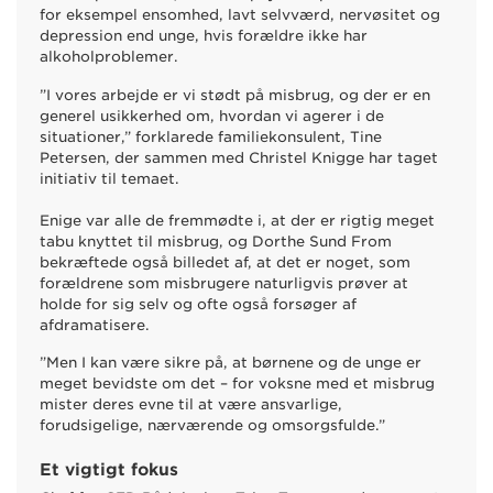
for eksempel ensomhed, lavt selvværd, nervøsitet og
depression end unge, hvis forældre ikke har
alkoholproblemer.
”I vores arbejde er vi stødt på misbrug, og der er en
generel usikkerhed om, hvordan vi agerer i de
situationer,” forklarede familiekonsulent, Tine
Petersen, der sammen med Christel Knigge har taget
initiativ til temaet.
Enige var alle de fremmødte i, at der er rigtig meget
tabu knyttet til misbrug, og Dorthe Sund From
bekræftede også billedet af, at det er noget, som
forældrene som misbrugere naturligvis prøver at
holde for sig selv og ofte også forsøger af
afdramatisere.
”Men I kan være sikre på, at børnene og de unge er
meget bevidste om det – for voksne med et misbrug
mister deres evne til at være ansvarlige,
forudsigelige, nærværende og omsorgsfulde.”
Et vigtigt fokus