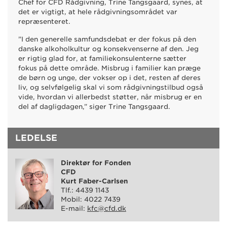
Chef for CFD Rådgivning, Trine Tangsgaard, synes, at
det er vigtigt, at hele rådgivningsområdet var
repræsenteret.
”I den generelle samfundsdebat er der fokus på den
danske alkoholkultur og konsekvenserne af den. Jeg
er rigtig glad for, at familiekonsulenterne sætter
fokus på dette område. Misbrug i familier kan præge
de børn og unge, der vokser op i det, resten af deres
liv, og selvfølgelig skal vi som rådgivningstilbud også
vide, hvordan vi allerbedst støtter, når misbrug er en
del af dagligdagen,” siger Trine Tangsgaard.
LEDELSE
Direktør for Fonden
CFD
Kurt Faber-Carlsen
Tlf.: 4439 1143
Mobil: 4022 7439
E-mail:
kfc@cfd.dk