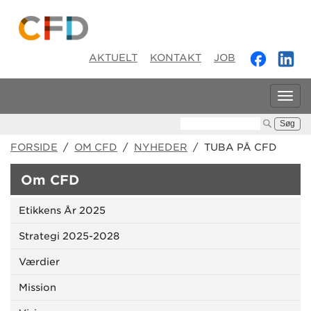
AKTUELT
KONTAKT
JOB
Tog
navi
Søg:
FORSIDE
/
OM CFD
/
NYHEDER
/ TUBA PÅ CFD
Om CFD
Etikkens År 2025
Strategi 2025-2028
Værdier
Mission