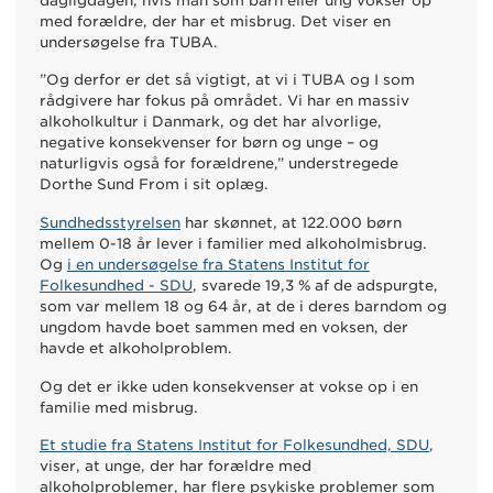
dagligdagen, hvis man som barn eller ung vokser op
med forældre, der har et misbrug. Det viser en
undersøgelse fra TUBA.
”Og derfor er det så vigtigt, at vi i TUBA og I som
rådgivere har fokus på området. Vi har en massiv
alkoholkultur i Danmark, og det har alvorlige,
negative konsekvenser for børn og unge – og
naturligvis også for forældrene,” understregede
Dorthe Sund From i sit oplæg.
Sundhedsstyrelsen
har skønnet, at 122.000 børn
mellem 0-18 år lever i familier med alkoholmisbrug.
Og
i en undersøgelse fra Statens Institut for
Folkesundhed - SDU
, svarede 19,3 % af de adspurgte,
som var mellem 18 og 64 år, at de i deres barndom og
ungdom havde boet sammen med en voksen, der
havde et alkoholproblem.
Og det er ikke uden konsekvenser at vokse op i en
familie med misbrug.
Et studie fra Statens Institut for Folkesundhed, SDU
,
viser, at unge, der har forældre med
alkoholproblemer, har flere psykiske problemer som