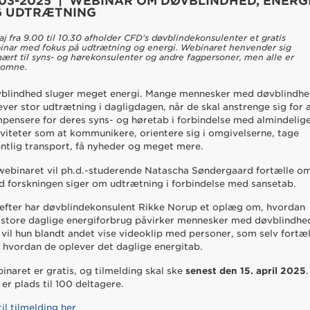
-03-2025 | WEBINAR OM DØVBLINDHED, ENERG
 UDTRÆTNING
aj fra 9.00 til 10.30 afholder CFD's døvblindekonsulenter et gratis
inar med fokus på udtrætning og energi. Webinaret henvender sig
mært til syns- og hørekonsulenter og andre fagpersoner, men alle er
komne.
blindhed sluger meget energi. Mange mennesker med døvblindh
ever stor udtrætning i dagligdagen, når de skal anstrenge sig for 
pensere for deres syns- og høretab i forbindelse med almindelig
iviteter som at kommunikere, orientere sig i omgivelserne, tage
entlig transport, få nyheder og meget mere.
webinaret vil ph.d.-studerende Natascha Søndergaard fortælle o
d forskningen siger om udtrætning i forbindelse med sansetab.
efter har døvblindekonsulent Rikke Norup et oplæg om, hvordan
 store daglige energiforbrug påvirker mennesker med døvblindhe
 vil hun blandt andet vise videoklip med personer, som selv fortæl
 hvordan de oplever det daglige energitab.
inaret er gratis, og tilmelding skal ske
senest den 15. april 2025
.
 er plads til 100 deltagere.
til tilmelding her