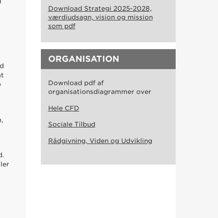
I
Download Strategi 2025-2028,
værdiudsagn, vision og mission
som pdf
ORGANISATION
ed
at
Download pdf af
e
organisationsdiagrammer over
Hele CFD
m,
Sociale Tilbud
Rådgivning, Viden og Udvikling
d.
ler