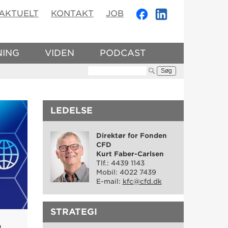
AKTUELT
KONTAKT
JOB
NING
VIDEN
PODCAST
Søg:
LEDELSE
Direktør for Fonden
CFD
Kurt Faber-Carlsen
Tlf.: 4439 1143
Mobil: 4022 7439
E-mail:
kfc@cfd.dk
STRATEGI