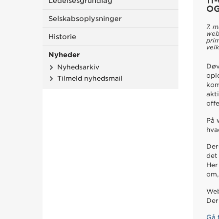
11
Ledelsesgrundlag
OG
Selskabsoplysninger
7. m
web
Historie
pri
vel
Nyheder
Døv
Nyhedsarkiv
opl
Tilmeld nyhedsmail
kom
akt
off
På 
hva
Der
det
Her
om,
Web
Der
Gå 