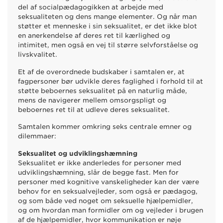
del af socialpædagogikken at arbejde med
seksualiteten og dens mange elementer. Og når man
støtter et menneske i sin seksualitet, er det ikke blot
en anerkendelse af deres ret til kærlighed og
intimitet, men også en vej til større selvforståelse og
livskvalitet.
Et af de overordnede budskaber i samtalen er, at
fagpersoner bør udvikle deres faglighed i forhold til at
støtte beboernes seksualitet på en naturlig måde,
mens de navigerer mellem omsorgspligt og
beboernes ret til at udleve deres seksualitet.
Samtalen kommer omkring seks centrale emner og
dilemmaer:
Seksualitet og udviklingshæmning
Seksualitet er ikke anderledes for personer med
udviklingshæmning, slår de begge fast. Men for
personer med kognitive vanskeligheder kan der være
behov for en seksualvejleder, som også er pædagog,
og som både ved noget om seksuelle hjælpemidler,
og om hvordan man formidler om og vejleder i brugen
af de hjælpemidler, hvor kommunikation er nøje