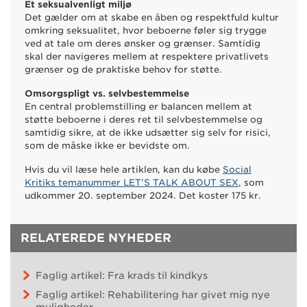
Et seksualvenligt miljø
Det gælder om at skabe en åben og respektfuld kultur
omkring seksualitet, hvor beboerne føler sig trygge
ved at tale om deres ønsker og grænser. Samtidig
skal der navigeres mellem at respektere privatlivets
grænser og de praktiske behov for støtte.
Omsorgspligt vs. selvbestemmelse
En central problemstilling er balancen mellem at
støtte beboerne i deres ret til selvbestemmelse og
samtidig sikre, at de ikke udsætter sig selv for risici,
som de måske ikke er bevidste om.
Hvis du vil læse hele artiklen, kan du købe
Social
Kritiks temanummer LET’S TALK ABOUT SEX
, som
udkommer 20. september 2024. Det koster 175 kr.
RELATEREDE NYHEDER
Faglig artikel: Fra krads til kindkys
Faglig artikel: Rehabilitering har givet mig nye
muligheder