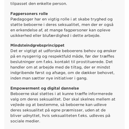
tilpasset den enkelte person.
Fagpersoners rolle
Pædagoger har en vigtig rolle i at skabe tryghed og
støtte beboerne i deres seksualitet, men der er også
en erkendelse af, at mange fagpersoner kan opleve
usikkerhed eller blufærdighed i dette arbejde.
Mindsteindgrebsprincippet
Det er vigtigt at udforske beboerens behov og ønsker
på en nysgerrig og respektfuld måde, før der træffes
beslutninger om f.eks. kontakt til prostituerede. Det
handler om at arbejde med de tiltag, der er mindst
indgribende først og afsøge, om de dækker behovet,
inden man sætter nye initiativer i gang.
Empowerment og digital dannelse
Beboerne skal støttes i at kunne træffe informerede
valg om deres seksualitet. Der skal skelnes mellem at
vejlede og at bestemme, så beboerne kan udleve
deres seksualitet på egne præmisser, uden at de
bliver udnyttet, hvis seksualiteten f.eks. udleves på
sociale medier.