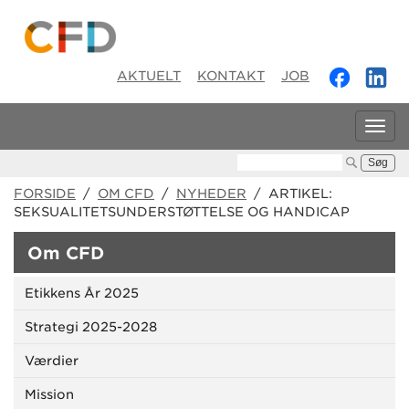
AKTUELT
KONTAKT
JOB
Tog
navi
Søg:
FORSIDE
/
OM CFD
/
NYHEDER
/ ARTIKEL:
SEKSUALITETSUNDERSTØTTELSE OG HANDICAP
Om CFD
Etikkens År 2025
Strategi 2025-2028
Værdier
Mission