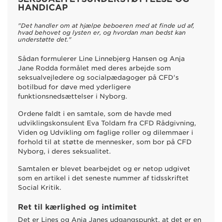
HANDICAP
"Det handler om at hjælpe beboeren med at finde ud af,
hvad behovet og lysten er, og hvordan man bedst kan
understøtte det."
Sådan formulerer Line Linnebjerg Hansen og Anja
Jane Rodda formålet med deres arbejde som
seksualvejledere og socialpædagoger på CFD's
botilbud for døve med yderligere
funktionsnedsættelser i Nyborg.
Ordene faldt i en samtale, som de havde med
udviklingskonsulent Eva Toldam fra CFD Rådgivning,
Viden og Udvikling om faglige roller og dilemmaer i
forhold til at støtte de mennesker, som bor på CFD
Nyborg, i deres seksualitet.
Samtalen er blevet bearbejdet og er netop udgivet
som en artikel i det seneste nummer af tidsskriftet
Social Kritik.
Ret til kærlighed og intimitet
Det er Lines og Anja Janes udgangspunkt, at det er en