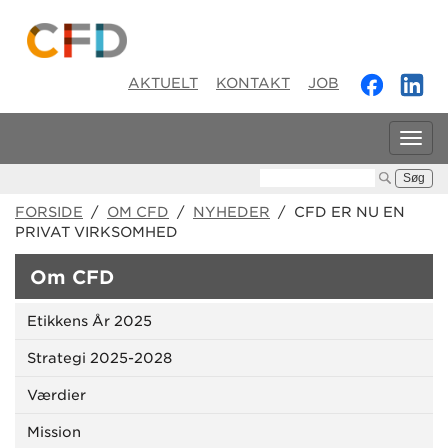
AKTUELT
KONTAKT
JOB
Tog
navi
Søg:
FORSIDE
/
OM CFD
/
NYHEDER
/ CFD ER NU EN
PRIVAT VIRKSOMHED
Om CFD
Etikkens År 2025
Strategi 2025-2028
Værdier
Mission