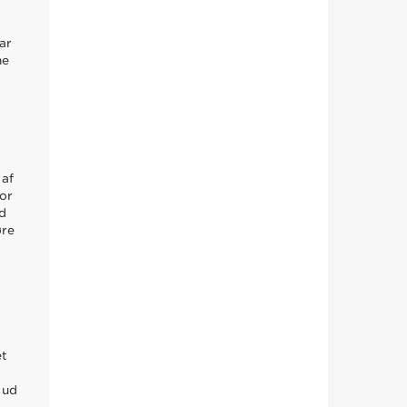
ar
ne
 af
for
ld
øre
et
 ud