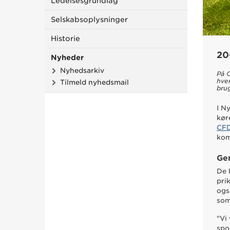
Ledelsesgrundlag
Selskabsoplysninger
Historie
20
Nyheder
Nyhedsarkiv
På C
hver
Tilmeld nyhedsmail
bru
I N
kør
CF
ko
Ge
De 
pri
ogs
som
"Vi
spo