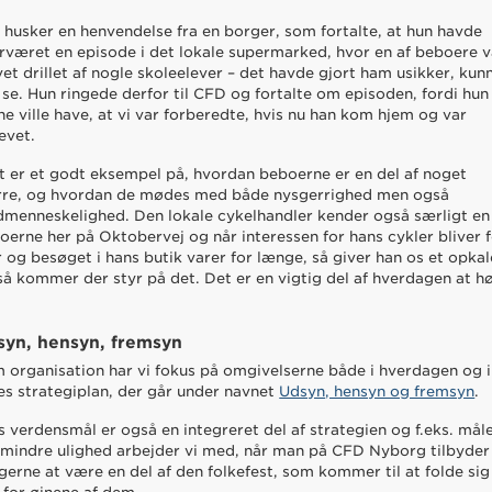
 husker en henvendelse fra en borger, som fortalte, at hun havde
rværet en episode i det lokale supermarked, hvor en af beboere v
vet drillet af nogle skoleelever – det havde gjort ham usikker, kun
 se. Hun ringede derfor til CFD og fortalte om episoden, fordi hun
ne ville have, at vi var forberedte, hvis nu han kom hjem og var
evet.
t er et godt eksempel på, hvordan beboerne er en del af noget
rre, og hvordan de mødes med både nysgerrighed men også
menneskelighed. Den lokale cykelhandler kender også særligt en
oerne her på Oktobervej og når interessen for hans cykler bliver 
r og besøget i hans butik varer for længe, så giver han os et opka
så kommer der styr på det. Det er en vigtig del af hverdagen at h
syn, hensyn, fremsyn
 organisation har vi fokus på omgivelserne både i hverdagen og i
es strategiplan, der går under navnet
Udsyn, hensyn og fremsyn
.
s verdensmål er også en integreret del af strategien og f.eks. mål
mindre ulighed arbejder vi med, når man på CFD Nyborg tilbyder
gerne at være en del af den folkefest, som kommer til at folde sig