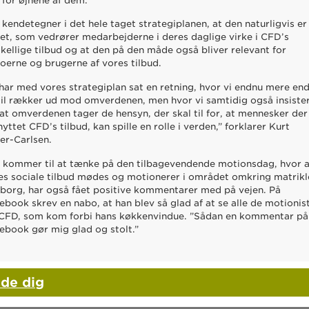
e for øjnene af dem.
 kendetegner i det hele taget strategiplanen, at den naturligvis er
et, som vedrører medarbejderne i deres daglige virke i CFD’s
skellige tilbud og at den på den måde også bliver relevant for
oerne og brugerne af vores tilbud.
 har med vores strategiplan sat en retning, hvor vi endnu mere en
til rækker ud mod omverdenen, men hvor vi samtidig også insiste
 at omverdenen tager de hensyn, der skal til for, at mennesker der
nyttet CFD’s tilbud, kan spille en rolle i verden,” forklarer Kurt
er-Carlsen.
 kommer til at tænke på den tilbagevendende motionsdag, hvor a
es sociale tilbud mødes og motionerer i området omkring matrikl
øborg, har også fået positive kommentarer med på vejen. På
ebook skrev en nabo, at han blev så glad af at se alle de motionis
 CFD, som kom forbi hans køkkenvindue. ”Sådan en kommentar på
ebook gør mig glad og stolt.”
lde dig