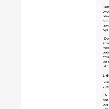
Han
ove
ble
hun
ger
opr
”De
stø
med
beb
sto
og 
til.”
Ud
Som
vor
FN’
om 
bor