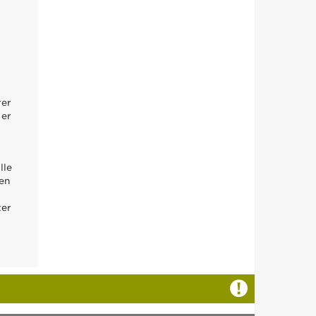
d
rer
 er
lle
en
ter