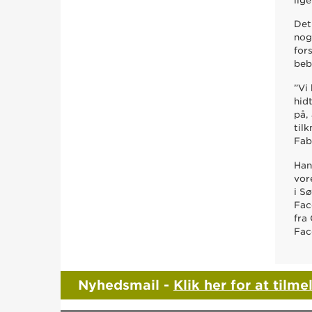
lig
Det
nog
for
beb
”Vi
hid
på,
tilk
Fab
Han
vor
i S
Fac
fra
Fac
Nyhedsmail -
Klik her for at tilme