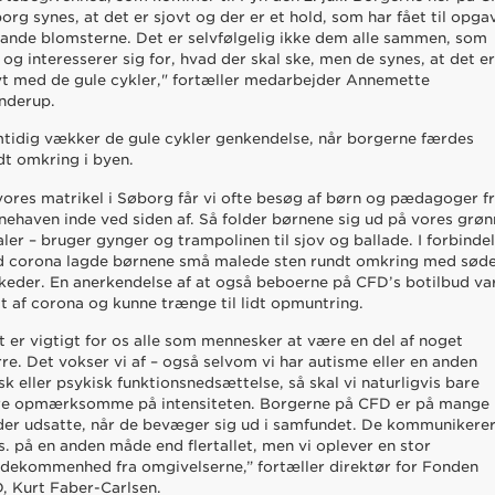
org synes, at det er sjovt og der er et hold, som har fået til opga
vande blomsterne. Det er selvfølgelig ikke dem alle sammen, som
 og interesserer sig for, hvad der skal ske, men de synes, at det e
vt med de gule cykler," fortæller medarbejder Annemette
nderup.
tidig vækker de gule cykler genkendelse, når borgerne færdes
dt omkring i byen.
vores matrikel i Søborg får vi ofte besøg af børn og pædagoger f
nehaven inde ved siden af. Så folder børnene sig ud på vores grø
aler – bruger gynger og trampolinen til sjov og ballade. I forbinde
 corona lagde børnene små malede sten rundt omkring med sød
keder. En anerkendelse af at også beboerne på CFD’s botilbud va
t af corona og kunne trænge til lidt opmuntring.
t er vigtigt for os alle som mennesker at være en del af noget
rre. Det vokser vi af – også selvom vi har autisme eller en anden
isk eller psykisk funktionsnedsættelse, så skal vi naturligvis bare
e opmærksomme på intensiteten. Borgerne på CFD er på mange
er udsatte, når de bevæger sig ud i samfundet. De kommunikere
ks. på en anden måde end flertallet, men vi oplever en stor
dekommenhed fra omgivelserne,” fortæller direktør for Fonden
, Kurt Faber-Carlsen.