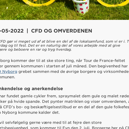
-05-2022 | CFD OG OMVERDENEN
FD gør vi meget ud af at blive en del af de lokalsamfund, som vi er i. T
dag og til fest. Det er en naturlig del af vores arbejde med at give
gere og beboere en rar og tryg hverdag.
yborg kommer der til at ske store ting, når Tour de France-feltet
er gennem kommunen i starten af juli måned. Den begivenhed har
D Nyborg
grebet sammen med de øvrige borgere og virksomheder
mmunen.
nkendelse og anerkendelse
har fundet gamle cykler frem, spraymalet dem gule og malet rød
kker på hvide spande. Det pynter matriklen og viser omverdenen, 
å CFD’s bo- og beskæftigelsestilbud er en del af den gule folkefes
 Nyborg kommune kalder det.
 vil selvfølgelig gerne være med til at fejre den store
rtsbegivenhed, som kommer til Fyn den 2. juli. Borgerne her på 