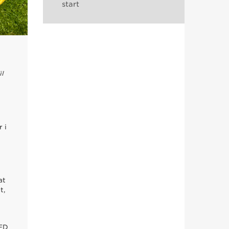
start
il
 i
e
at
t,
CFD