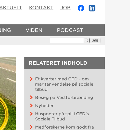
AKTUELT
KONTAKT
JOB
NING
VIDEN
PODCAST
Søg:
RELATERET INDHOLD
Et kvarter med CFD - om
magtanvendelse på sociale
tilbud
Besøg på Vestforbrænding
Nyheder
Huspoeter på spil i CFD's
Sociale Tilbud
Medforskerne kom godt fra