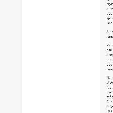
Nyb
at 
ved
sjo
Bra
Sam
run
På 
bør
are
med
bes
ram
”De
stø
fys
vær
måd
f.e
imø
CFD