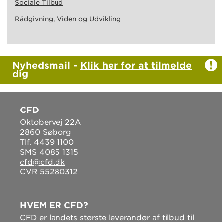
Sociale Tilbud
Rådgivning, Viden og Udvikling
Nyhedsmail -
Klik her for at tilmelde
dig
CFD
Oktobervej 22A
2860 Søborg
Tlf. 4439 1100
SMS 4085 1315
cfd@cfd.dk
CVR 55280312
HVEM ER CFD?
CFD er landets største leverandør af tilbud til