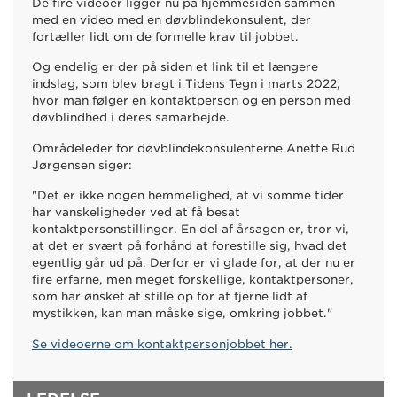
De fire videoer ligger nu på hjemmesiden sammen
med en video med en døvblindekonsulent, der
fortæller lidt om de formelle krav til jobbet.
Og endelig er der på siden et link til et længere
indslag, som blev bragt i Tidens Tegn i marts 2022,
hvor man følger en kontaktperson og en person med
døvblindhed i deres samarbejde.
Områdeleder for døvblindekonsulenterne Anette Rud
Jørgensen siger:
"Det er ikke nogen hemmelighed, at vi somme tider
har vanskeligheder ved at få besat
kontaktpersonstillinger. En del af årsagen er, tror vi,
at det er svært på forhånd at forestille sig, hvad det
egentlig går ud på. Derfor er vi glade for, at der nu er
fire erfarne, men meget forskellige, kontaktpersoner,
som har ønsket at stille op for at fjerne lidt af
mystikken, kan man måske sige, omkring jobbet."
Se videoerne om kontaktpersonjobbet her.