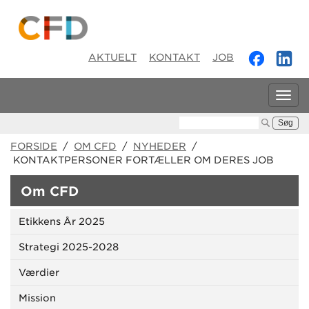
AKTUELT
KONTAKT
JOB
Tog
navi
Søg:
FORSIDE
/
OM CFD
/
NYHEDER
/
KONTAKTPERSONER FORTÆLLER OM DERES JOB
Om CFD
Etikkens År 2025
Strategi 2025-2028
Værdier
Mission