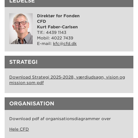
LEDELSE
Direktør for Fonden
CFD
Kurt Faber-Carlsen
Tlf.: 4439 1143
Mobil: 4022 7439
E-mail:
kfc@cfd.dk
STRATEGI
Download Strategi 2025-2028, værdiudsagn, vision og
mission som pdf
ORGANISATION
Download pdf af organisationsdiagrammer over
Hele CFD