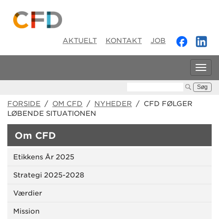
AKTUELT
KONTAKT
JOB
Tog
navi
Søg:
FORSIDE
/
OM CFD
/
NYHEDER
/ CFD FØLGER
LØBENDE SITUATIONEN
Om CFD
Etikkens År 2025
Strategi 2025-2028
Værdier
Mission