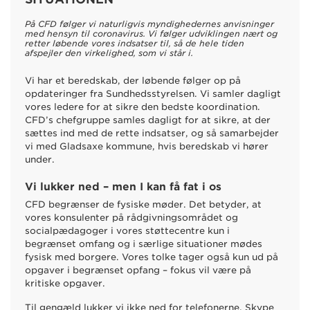
På CFD følger vi naturligvis myndighedernes anvisninger
med hensyn til coronavirus. Vi følger udviklingen nært og
retter løbende vores indsatser til, så de hele tiden
afspejler den virkelighed, som vi står i.
Vi har et beredskab, der løbende følger op på
opdateringer fra Sundhedsstyrelsen. Vi samler dagligt
vores ledere for at sikre den bedste koordination.
CFD’s chefgruppe samles dagligt for at sikre, at der
sættes ind med de rette indsatser, og så samarbejder
vi med Gladsaxe kommune, hvis beredskab vi hører
under.
Vi lukker ned – men I kan få fat i os
CFD begrænser de fysiske møder. Det betyder, at
vores konsulenter på rådgivningsområdet og
socialpædagoger i vores støttecentre kun i
begrænset omfang og i særlige situationer mødes
fysisk med borgere. Vores tolke tager også kun ud på
opgaver i begrænset opfang – fokus vil være på
kritiske opgaver.
Til gengæld lukker vi ikke ned for telefonerne, Skype