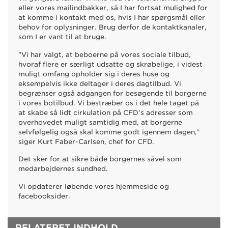
eller vores mailindbakker, så I har fortsat mulighed for
at komme i kontakt med os, hvis I har spørgsmål eller
behov for oplysninger. Brug derfor de kontaktkanaler,
som I er vant til at bruge.
”Vi har valgt, at beboerne på vores sociale tilbud,
hvoraf flere er særligt udsatte og skrøbelige, i videst
muligt omfang opholder sig i deres huse og
eksempelvis ikke deltager i deres dagtilbud. Vi
begrænser også adgangen for besøgende til borgerne
i vores botilbud. Vi bestræber os i det hele taget på
at skabe så lidt cirkulation på CFD’s adresser som
overhovedet muligt samtidig med, at borgerne
selvfølgelig også skal komme godt igennem dagen,”
siger Kurt Faber-Carlsen, chef for CFD.
Det sker for at sikre både borgernes såvel som
medarbejdernes sundhed.
Vi opdaterer løbende vores hjemmeside og
facebooksider.
RELATERET INDHOLD