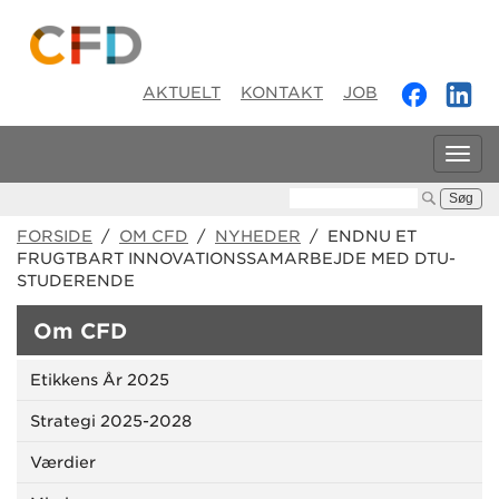
AKTUELT
KONTAKT
JOB
Tog
navi
Søg:
FORSIDE
/
OM CFD
/
NYHEDER
/ ENDNU ET
FRUGTBART INNOVATIONSSAMARBEJDE MED DTU-
STUDERENDE
Om CFD
Etikkens År 2025
Strategi 2025-2028
Værdier