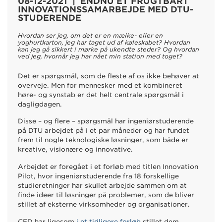
08-12-2021 | ENDNU ET FRUGTBART
INNOVATIONSSAMARBEJDE MED DTU-
STUDERENDE
Hvordan ser jeg, om det er en mælke- eller en
yoghurtkarton, jeg har taget ud af køleskabet? Hvordan
kan jeg gå sikkert i mørke på ukendte steder? Og hvordan
ved jeg, hvornår jeg har nået min station med toget?
Det er spørgsmål, som de fleste af os ikke behøver at
overveje. Men for mennesker med et kombineret
høre- og synstab er det helt centrale spørgsmål i
dagligdagen.
Disse – og flere – spørgsmål har ingeniørstuderende
på DTU arbejdet på i et par måneder og har fundet
frem til nogle teknologiske løsninger, som både er
kreative, visionære og innovative.
Arbejdet er foregået i et forløb med titlen Innovation
Pilot, hvor ingeniørstuderende fra 18 forskellige
studieretninger har skullet arbejde sammen om at
finde ideer til løsninger på problemer, som de bliver
stillet af eksterne virksomheder og organisationer.
CFD har ligesom
i et tidligere forløb
stillet dem