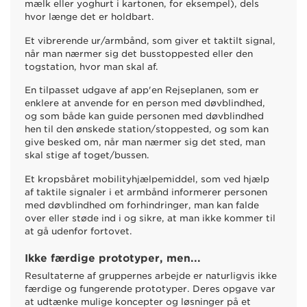
mælk eller yoghurt i kartonen, for eksempel), dels
hvor længe det er holdbart.
Et vibrerende ur/armbånd, som giver et taktilt signal,
når man nærmer sig det busstoppested eller den
togstation, hvor man skal af.
En tilpasset udgave af app'en Rejseplanen, som er
enklere at anvende for en person med døvblindhed,
og som både kan guide personen med døvblindhed
hen til den ønskede station/stoppested, og som kan
give besked om, når man nærmer sig det sted, man
skal stige af toget/bussen.
Et kropsbåret mobilityhjælpemiddel, som ved hjælp
af taktile signaler i et armbånd informerer personen
med døvblindhed om forhindringer, man kan falde
over eller støde ind i og sikre, at man ikke kommer til
at gå udenfor fortovet.
Ikke færdige prototyper, men...
Resultaterne af gruppernes arbejde er naturligvis ikke
færdige og fungerende prototyper. Deres opgave var
at udtænke mulige koncepter og løsninger på et