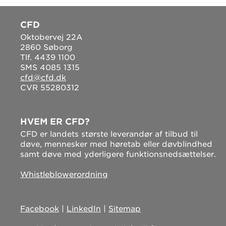
CFD
Oktobervej 22A
2860 Søborg
Tlf. 4439 1100
SMS 4085 1315
cfd@cfd.dk
CVR 55280312
HVEM ER CFD?
CFD er landets største leverandør af tilbud til
døve, mennesker med høretab eller døvblindhed
samt døve med yderligere funktionsnedsættelser.
Whistleblowerordning
Facebook
|
LinkedIn
|
Sitemap