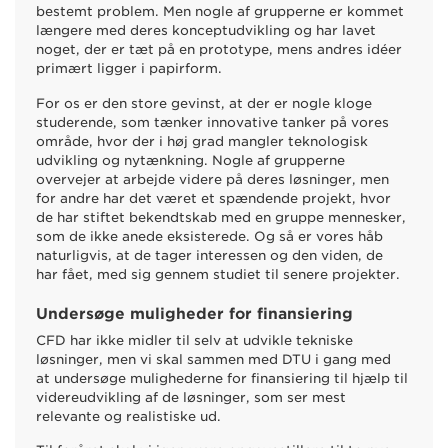
bestemt problem. Men nogle af grupperne er kommet
længere med deres konceptudvikling og har lavet
noget, der er tæt på en prototype, mens andres idéer
primært ligger i papirform.
For os er den store gevinst, at der er nogle kloge
studerende, som tænker innovative tanker på vores
område, hvor der i høj grad mangler teknologisk
udvikling og nytænkning. Nogle af grupperne
overvejer at arbejde videre på deres løsninger, men
for andre har det været et spændende projekt, hvor
de har stiftet bekendtskab med en gruppe mennesker,
som de ikke anede eksisterede. Og så er vores håb
naturligvis, at de tager interessen og den viden, de
har fået, med sig gennem studiet til senere projekter.
Undersøge muligheder for finansiering
CFD har ikke midler til selv at udvikle tekniske
løsninger, men vi skal sammen med DTU i gang med
at undersøge mulighederne for finansiering til hjælp til
videreudvikling af de løsninger, som ser mest
relevante og realistiske ud.