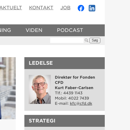
AKTUELT
KONTAKT
JOB
NING
VIDEN
PODCAST
Søg:
LEDELSE
Direktør for Fonden
CFD
Kurt Faber-Carlsen
Tlf.: 4439 1143
Mobil: 4022 7439
E-mail:
kfc@cfd.dk
STRATEGI