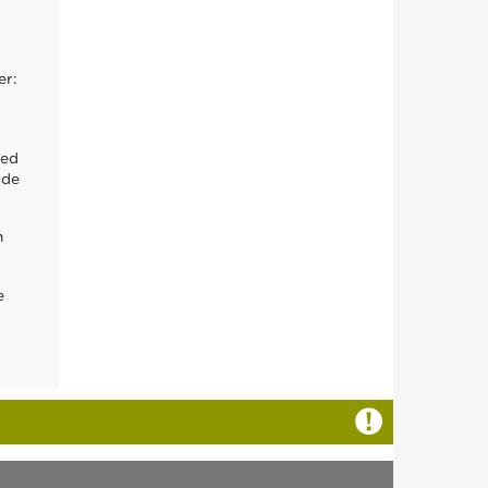
er:
med
ode
n
e