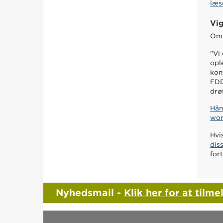
læs
Vig
Omr
"Vi
opl
kon
FDD
drø
Hån
wor
Hvi
dis
for
Nyhedsmail -
Klik her for at tilme