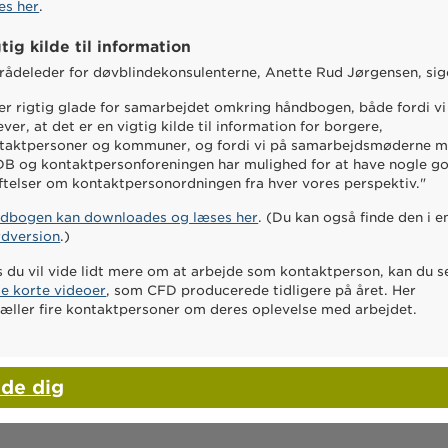
es her
.
tig kilde til information
ådeleder for døvblindekonsulenterne, Anette Rud Jørgensen, sig
 er rigtig glade for samarbejdet omkring håndbogen, både fordi vi
ever, at det er en vigtig kilde til information for borgere,
taktpersoner og kommuner, og fordi vi på samarbejdsmøderne 
B og kontaktpersonforeningen har mulighed for at have nogle g
ftelser om kontaktpersonordningen fra hver vores perspektiv."
dbogen kan downloades og læses her
. (Du kan også finde den i e
dversion
.)
s du vil vide lidt mere om at arbejde som kontaktperson, kan du s
se korte videoer
, som CFD producerede tidligere på året. Her
tæller fire kontaktpersoner om deres oplevelse med arbejdet.
lde dig