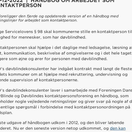
-12-2022 | HÅNDBOG OM ARBEJDET SOM
NTAKTPERSON
foreligger den fjerde og opdaterede version af en håndbog med
ingslinjer for arbejdet som kontaktperson.
lge Servicelovens § 98 skal kommunerne stille en kontaktperson ti
ighed for mennesker, som har døvblindhed.
taktpersonen skal hjælpe i det daglige med ledsagelse, læsning a
t, kommunikation, beskrivelse af omgivelserne og i det hele taget
gere som øjne og ører for personen med døvblindhed.
's døvblindekonsulenter har indgået kontrakt med langt de fleste
dets kommuner om at hjælpe med rekruttering, undervisning og
ende supervision af kontaktpersonerne.
's døvblindekonsulenter laver i samarbejde med Foreningen Dan
Blinde og Døvblindes kontaktpersonsforening en håndbog, som
eholder nogle vejledende retningslinjer og giver svar på nogle af 
entlige spørgsmål i forbindelse med kontaktpersonordningen på
dsplan.
ste udgave af håndbogen udkom i 2012, og den bliver løbende
ideret. Nu er den seneste version netop udkommet, og
den kan