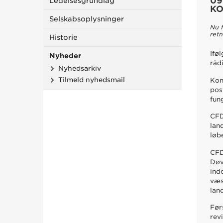
09
Ledelsesgrundlag
KO
Selskabsoplysninger
Nu 
retn
Historie
Ifø
Nyheder
råd
Nyhedsarkiv
Tilmeld nyhedsmail
Kon
pos
fun
CFD
lan
løb
CFD
Døv
ind
væs
lan
Før
rev