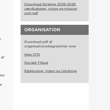
Download Strategi 2025-2028,
værdiudsagn, vision og mission
som pdf
l
ORGANISATION
f
Download pdf af
organisationsdiagrammer over
Hele CFD
 af
Sociale Tilbud
Rådgivning, Viden og Udvikling
ske
de