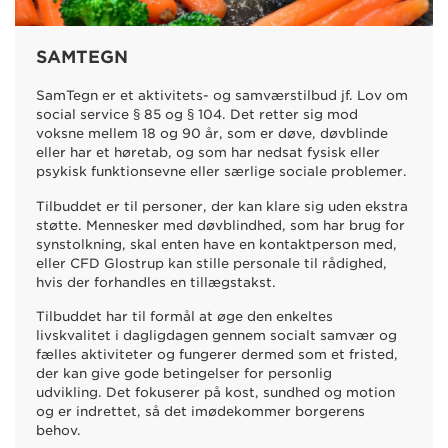
SAMTEGN
SamTegn er et aktivitets- og samværstilbud jf. Lov om
social service § 85 og § 104. Det retter sig mod
voksne mellem 18 og 90 år, som er døve, døvblinde
eller har et høretab, og som har nedsat fysisk eller
psykisk funktionsevne eller særlige sociale problemer.
Tilbuddet er til personer, der kan klare sig uden ekstra
støtte. Mennesker med døvblindhed, som har brug for
synstolkning, skal enten have en kontaktperson med,
eller CFD Glostrup kan stille personale til rådighed,
hvis der forhandles en tillægstakst.
Tilbuddet har til formål at øge den enkeltes
livskvalitet i dagligdagen gennem socialt samvær og
fælles aktiviteter og fungerer dermed som et fristed,
der kan give gode betingelser for personlig
udvikling.
Det fokuserer på kost, sundhed og motion
og er indrettet, så det imødekommer borgerens
behov.