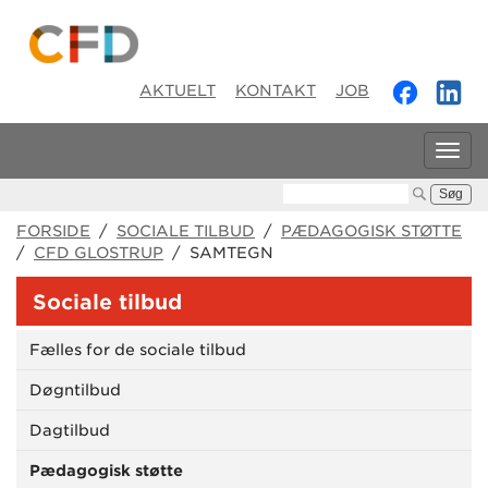
AKTUELT
KONTAKT
JOB
Tog
navi
Søg:
FORSIDE
/
SOCIALE TILBUD
/
PÆDAGOGISK STØTTE
/
CFD GLOSTRUP
/ SAMTEGN
Sociale tilbud
Fælles for de sociale tilbud
Døgntilbud
Dagtilbud
Pædagogisk støtte