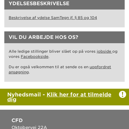
YDELSESBESKRIVELSE
Beskrivelse af ydelse SamTegn jf. § 85 og 104
VIL DU ARBEJDE HOS OS?
Alle ledige stillinger bliver slået op på vores
jobside
og
vores
Facebookside
.
Du er også velkommen til at sende os en
uopfordret
ansøgning
.
Nyhedsmail -
Klik her for at tilmelde
dig
CFD
Oktobervej 22A