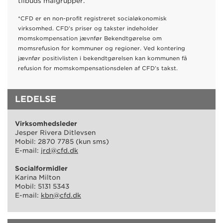
tilbuds målgrupper.
*CFD er en non-profit registreret socialøkonomisk
virksomhed. CFD’s priser og takster indeholder
momskompensation jævnfør Bekendtgørelse om
momsrefusion for kommuner og regioner. Ved kontering
jævnfør positivlisten i bekendtgørelsen kan kommunen få
refusion for momskompensationsdelen af CFD’s takst.
LEDELSE
Virksomhedsleder
Jesper Rivera Ditlevsen
Mobil: 2870 7785 (kun sms)
E-mail:
jrd@cfd.dk
Socialformidler
Karina Milton
Mobil: 5131 5343
E-mail:
kbn@cfd.dk