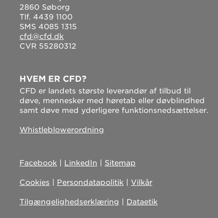
2860 Søborg
Tlf. 4439 1100
SMS 4085 1315
cfd@cfd.dk
CVR 55280312
HVEM ER CFD?
CFD er landets største leverandør af tilbud til
døve, mennesker med høretab eller døvblindhed
samt døve med yderligere funktionsnedsættelser.
Whistleblowerordning
Facebook
|
LinkedIn
|
Sitemap
Cookies
|
Persondatapolitik
|
Vilkår
Tilgængelighedserklæring
|
Dataetik