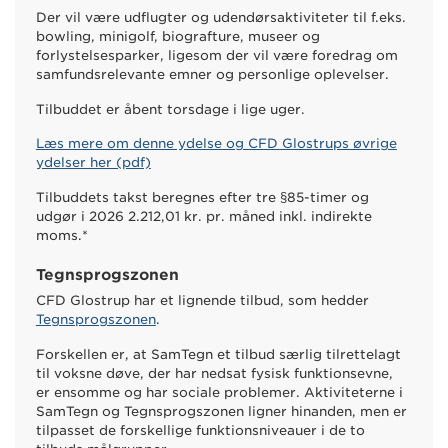
Der vil være udflugter og udendørsaktiviteter til f.eks.
bowling, minigolf, biografture, museer og
forlystelsesparker, ligesom der vil være foredrag om
samfundsrelevante emner og personlige oplevelser.
Tilbuddet er åbent torsdage i lige uger.
Læs mere om denne ydelse og CFD Glostrups øvrige
ydelser her (pdf)
Tilbuddets takst beregnes efter tre §85-timer og
udgør i
2026 2.212,01
kr. pr. måned inkl. indirekte
moms.*
Tegnsprogszonen
CFD Glostrup har et lignende tilbud, som hedder
Tegnsprogszonen
.
Forskellen er, at SamTegn et tilbud særlig tilrettelagt
til voksne døve, der har nedsat fysisk funktionsevne,
er ensomme og har sociale problemer. Aktiviteterne i
SamTegn og Tegnsprogszonen ligner hinanden, men er
tilpasset de forskellige funktionsniveauer i de to