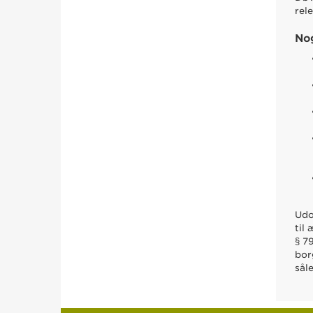
rel
No
Udo
til
§ 7
bor
sål