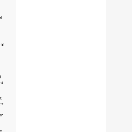
l
 om
i
ed
t
er
er
e