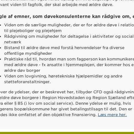
evant viden til fagfolk, der skal arbejde med ældre døve.
gle af emner, som døvekonsulenterne kan rådgive om, 
Viden om de særlige muligheder, der er for ældre døve i relati
til plejeboliger og plejehjem
Rådgivning om muligheder for deltagelse i aktiviteter og socia
netværk
Bistand til ældre døve med forstå henvendelser fra diverse
offentlige myndigheder
Praktiske råd til, hvordan man som fagperson kan kommuniker
med ældre døve - fx ansatte i hjemmeplejen, der kommer hos 
ældre døv borger
Viden om lovgivning, høretekniske hjælpemidler og andre
støtteforanstaltninger.
ver de ydelser, der er beskrevet her, tilbyder CFD også rådgivni
 ældre døve borgere i Region Hovedstaden og Region Sjælland eft
9a eller § 85 (i lov om social service). Denne ydelse er mulig, hvis
gerens bopælskommune har givet betalingstilsagn til det. Den er
edes ikke omfattet af den objektive finansiering.
Læs mere her.