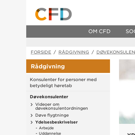
OM CFD
SO
FORSIDE
/
RÅDGIVNING
/
DØVEKONSULEN
Rådgivning
Konsulenter for personer med
betydeligt høretab
Døvekonsulenter
Videoer om
døvekonsulentordningen
Døve flygtninge
Ydelsesbeskrivelser
Arbejde
Uddannelse