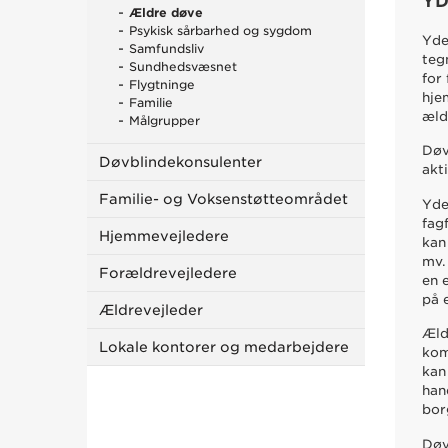
YD
Ældre døve
Psykisk sårbarhed og sygdom
Yde
Samfundsliv
teg
Sundhedsvæsnet
for
Flygtninge
hje
Familie
æld
Målgrupper
Døv
Døvblindekonsulenter
akt
Familie- og Voksenstøtteområdet
Yde
fag
Hjemmevejledere
kan
mv.
Forældrevejledere
en 
på 
Ældrevejleder
Æld
Lokale kontorer og medarbejdere
kom
kan
han
bor
Døv