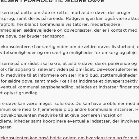
ELSER I FORHOLD TIL ÆLDRE DØVE
lserne på dette område er rettet mod ældre døve, der bruger
nsprog, samt deres pårørende. Rådgivningen kan også være aktue
 fagfolk, heriblandt kommunale visitatorer, medarbejdere i
mmeplejen, ældrevejledere og døvepræster, der er i kontakt med
re døve, der bruger tegnsprog.
ekonsulenterne har særlig viden om de ældre døves livsforhold,
ivitetsmuligheder og om særlige muligheder for omsorg og pleje.
lserne på området skal sikre, at ældre døve, deres pårørende og
folk får adgang til relevant viden på området. Døvekonsulenterne
 fx medvirke til at informere om særlige tilbud, støttemuligheder
 for ældre døve, samt medvirke til at inddrage et døveperspektiv 
eventuel kommunal sagsbehandling, således at indsatser finder st
et oplyst grundlag.
re døve kan være meget isolerede. De kan have problemer med a
munikere med fx hjemmehjælp og andre kommunale instanser. H
 døvekonsulenten medvirke til at give borgeren indsigt og
dlemuligheder samt koordinere eventuelle indsatser, der involver
geren.
ekonsulenten kan også holde oplæg om hverdagstegn og formidl